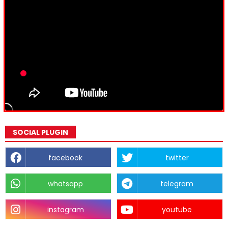
SOCIAL PLUGIN
facebook
twitter
whatsapp
telegram
instagram
youtube