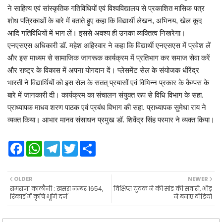
ने साहित्य एवं सांस्कृतिक गतिविधियों एवं विश्वविद्यालय से प्रकाशित मासिक पत्र
शोध पत्रिकाओं के बारे में बताते हुए कहा कि विद्यार्थी लेखन, अभिनय, खेल कूद
आदि गतिविधियों में भाग लें। इससे अवश्य ही उनका व्यक्तित्व निखरेगा।
एनएसएस अधिकारी डॉ. महेश अहिरवार ने कहा कि विद्यार्थी एनएसएस में प्रवेश लें
और इस माध्यम से सामाजिक जागरूक कार्यक्रम में प्रतिभाग कर समाज सेवा करें
और राष्ट्र के विकास में अपना योगदान दें। प्लेसमेंट सेल के संयोजक धीरेंद्र
भारती ने विद्यार्थियों को इस सेल के सतत् प्रयासों एवं विभिन्न प्रकार के कैम्पस के
बारे में जानकारी दी। कार्यक्रम का संचालन संयुक्त रूप से विधि विभाग के सहा.
प्राध्यापक माधव शरण पाठक एवं प्रबंध विभाग की सहा. प्राध्यापक सुमेधा राय ने
व्यक्त किया। आभार मानव संसाधन प्रमुख डॉ. शिवेंद्र सिंह परमार ने व्यक्त किया।
F
W
T
T
S
a
h
e
w
h
c
a
l
i
a
e
t
e
t
r
b
s
g
t
e
OLDER
NEWER
o
A
r
e
रामराजा कालौनी : खसरा नम्बर 1654,
विक्षिप्त युवक ने की सांड की सवारी, भीड़
o
p
a
r
रिकार्ड में कृषि भूमि दर्ज
ने बनाए वीडियो
k
p
m