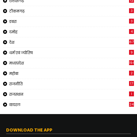
12
छत्तीसगढ़
3
टीकमगढ़
3
डबरा
4
दमोह
67
देश
9
धर्म एवं ज्योतिष
194
मध्यप्रदेश
2
महोबा
17
राजनीति
1
राजस्थान
24
वायरल
DOWNLOAD THE APP