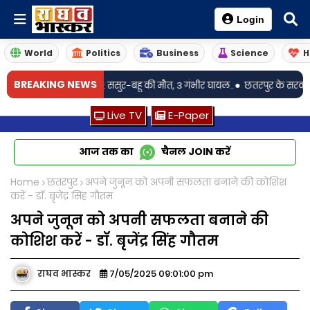
Login
World
Politics
Business
Science
H
•
BREAKING NEWS
फ्तार कार पलटी: ससुर-बहू की मौत, 3 गंभीर घायल..
छतरपुर के सरकारी स्कूल में टी
Live TV
E-Paper
आज तक का
चैनल
JOIN
करें
Home
छतरपुर
अपने जुनून को अपनी सफलता बनाने की कोशिश
करें - डॉ. बृजेंद्र सिंह गौतम
अपने जुनून को अपनी सफलता बनाने की
कोशिश करें - डॉ. बृजेंद्र सिंह गौतम
राघव भास्कर
7/05/2025 09:01:00 pm