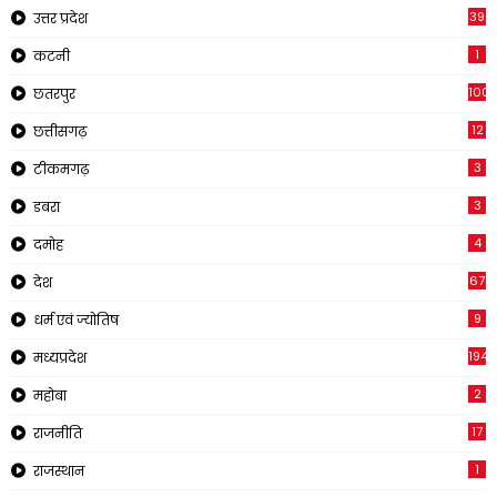
39
उत्तर प्रदेश
1
कटनी
1001
छतरपुर
12
छत्तीसगढ़
3
टीकमगढ़
3
डबरा
4
दमोह
67
देश
9
धर्म एवं ज्योतिष
194
मध्यप्रदेश
2
महोबा
17
राजनीति
1
राजस्थान