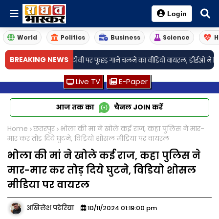
Login
World
Politics
Business
Science
H
•
BREAKING NEWS
्कूल में टीवी पर फूहड़ गाने चलने का वीडियो वायरल, डीईओ ने दिए जांच के निर्देश
Live TV
E-Paper
आज तक का
चैनल
JOIN
करें
Home
छतरपुर
भोला की मां ने खोले कई राज, कहा पुलिस ने मार-
मार कर तोड़ दिये घुटने, विडियो शोसल मीडिया पर वायरल
भोला की मां ने खोले कई राज, कहा पुलिस ने
मार-मार कर तोड़ दिये घुटने, विडियो शोसल
मीडिया पर वायरल
अखिलेश पटेरिया
10/11/2024 01:19:00 pm