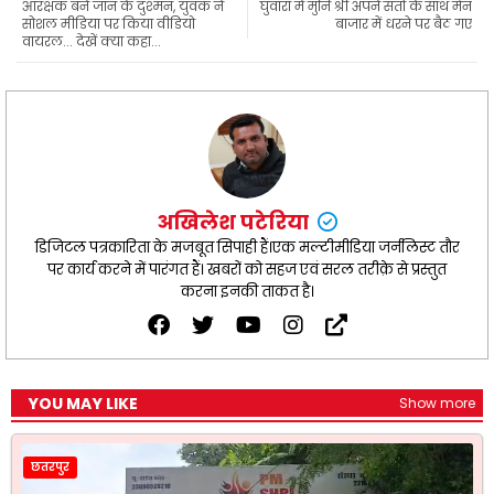
आरक्षक बने जान के दुश्मन, युवक ने
घुवारा में मुनि श्री अपने संतों के साथ मैन
o
p
a
r
सोशल मीडिया पर किया वीडियो
बाजार में धरने पर बैठ गए
k
p
m
वायरल... देखें क्या कहा...
अखिलेश पटेरिया
डिजिटल पत्रकारिता के मजबूत सिपाही हैं।एक मल्टीमीडिया जर्नलिस्ट तौर
पर कार्य करने में पारंगत हैं। खबरों को सहज एवं सरल तरीक़े से प्रस्तुत
करना इनकी ताकत है।
YOU MAY LIKE
Show more
छतरपुर