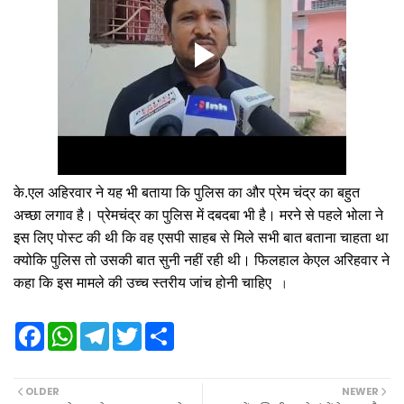
के.एल अहिरवार ने यह भी बताया कि पुलिस का और प्रेम चंद्र का बहुत
अच्छा लगाव है। प्रेमचंद्र का पुलिस में दबदबा भी है। मरने से पहले भोला ने
इस लिए पोस्ट की थी कि वह एसपी साहब से मिले सभी बात बताना चाहता था
क्योकि पुलिस तो उसकी बात सुनी नहीं रही थी। फिलहाल केएल अरिहवार ने
कहा कि इस मामले की उच्च स्तरीय जांच होनी
चाहिए
।
।
F
W
T
T
S
a
h
e
w
h
c
a
l
i
a
e
t
e
t
r
b
s
g
t
e
OLDER
NEWER
o
A
r
e