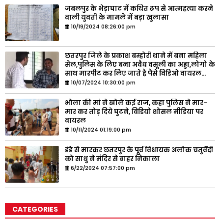
जबलपुर के भेड़ाघाट में कथित रूप से आत्महत्या करने
वाली युवती के मामले में बड़ा खुलासा
10/19/2024 08:26:00 pm
छतरपुर जिले के प्रकाश बम्होरी थाने में बना महिला
सेल,पुलिस के लिए बना अवैध वसूली का अड्डा,लोगो के
साथ मारपीट कर लिए जाते है पैसे विडिओ वायरल...
10/07/2024 10:30:00 pm
भोला की मां ने खोले कई राज, कहा पुलिस ने मार-
मार कर तोड़ दिये घुटने, विडियो शोसल मीडिया पर
वायरल
10/11/2024 01:19:00 pm
डंडे से मारकर छतरपुर के पूर्व विधायक अलोक चतुर्वेदी
को साधु ने मंदिर से बाहर निकाला
6/22/2024 07:57:00 pm
CATEGORIES