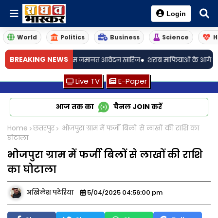
Login
World
Politics
Business
Science
H
•
BREAKING NEWS
म शर्मा का अग्रिम जमानत आवेदन खारिज
शराब माफियाओं के आगे आबकारी प्रशास
Live TV
E-Paper
आज तक का
चैनल
JOIN
करें
Home
छतरपुर
भोजपुरा ग्राम में फर्जी बिलों से लाखों की राशि का
घोटाला
भोजपुरा ग्राम में फर्जी बिलों से लाखों की राशि
का घोटाला
अखिलेश पटेरिया
5/04/2025 04:56:00 pm