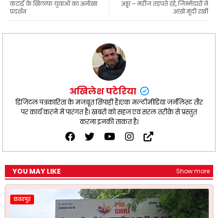
कटाई के खिलाफ युवाओं का अनोखा
अड्डा – मरीज तड़पते रहे, जिम्मेदारों ने
k
p
m
प्रदर्शन
आंखें मूंदी रखीं
अखिलेश पटेरिया
डिजिटल पत्रकारिता के मजबूत सिपाही हैं।एक मल्टीमीडिया जर्नलिस्ट तौर
पर कार्य करने में पारंगत हैं। खबरों को सहज एवं सरल तरीक़े से प्रस्तुत
करना इनकी ताकत है।
YOU MAY LIKE
Show more
छतरपुर