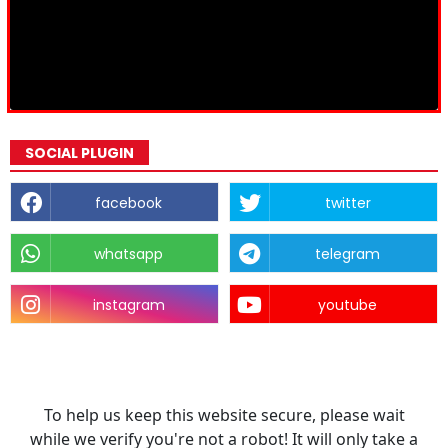
SOCIAL PLUGIN
facebook
twitter
whatsapp
telegram
instagram
youtube