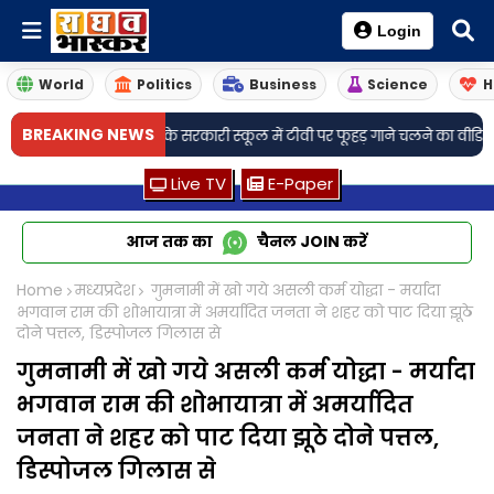
Login
World
Politics
Business
Science
H
•
BREAKING NEWS
ल..
छतरपुर के सरकारी स्कूल में टीवी पर फूहड़ गाने चलने का वीडियो वायरल, डीईओ 
Live TV
E-Paper
आज तक का
चैनल
JOIN
करें
Home
मध्यप्रदेश
गुमनामी में खो गये असली कर्म योद्धा - मर्यादा
भगवान राम की शोभायात्रा में अमर्यादित जनता ने शहर को पाट दिया झूठे
दोने पत्तल, डिस्पोजल गिलास से
गुमनामी में खो गये असली कर्म योद्धा - मर्यादा
भगवान राम की शोभायात्रा में अमर्यादित
जनता ने शहर को पाट दिया झूठे दोने पत्तल,
डिस्पोजल गिलास से