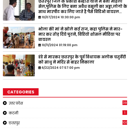
छतरपुर जिले के प्रकाश बम्होरी थाने में बना महिला
सेल,पुलिस के लिए बना अवैध वसूली का अड्डा,लोगो के
साथ मारपीट कर लिए जाते है पैसे विडिओ वायरल...
10/07/2024 10:30:00 pm
भोला की मां ने खोले कई राज, कहा पुलिस ने मार-
मार कर तोड़ दिये घुटने, विडियो शोसल मीडिया पर
वायरल
10/11/2024 01:19:00 pm
डंडे से मारकर छतरपुर के पूर्व विधायक अलोक चतुर्वेदी
को साधु ने मंदिर से बाहर निकाला
6/22/2024 07:57:00 pm
CATEGORIES
39
उत्तर प्रदेश
1
कटनी
1001
छतरपुर