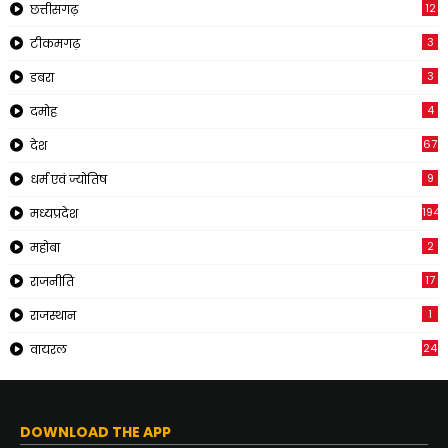
12
छत्तीसगढ़
3
टीकमगढ़
3
डबरा
4
दमोह
67
देश
9
धर्म एवं ज्योतिष
194
मध्यप्रदेश
2
महोबा
17
राजनीति
1
राजस्थान
24
वायरल
DOWNLOAD THE APP