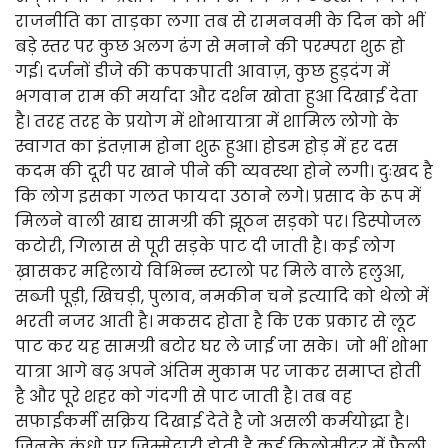
राजनीति का ताड़का लगा तब से रामनवमी के दिन को भीं
बड़े स्तर पर कुछ अलग ढंग से मनाने की परम्परा शुरू हो
गई। दर्जनों डीजे की कपकपाती आवाज़, कुछ हुड़दंग में
भगवान राम की मर्यादा और दर्शन खोता हुआ दिखाई देता
है। तरह तरह के प्रयोग में शोभायात्रा में शामिल लोगो के
स्वागत का इंतज़ाम होना शुरू हुआ। होडम होड़ में हर दस
कदम की दूरी पर खाने पीने की व्यवस्था होने लगी। दुःखद है
कि लोग इसका गलत फायदा उठाने लगे। प्रसाद के रूप में
मिलने वाली खाद्य सामग्री की झूठन सड़को पर। डिस्पोजल
कटोरी, गिलास से पूरी सड़के पाट दी जाती है। कई लोग
ख़ासकर महिलाये विभिन्न स्टालो पर मिले वाले हलुआ,
सब्जी पूड़ी, खिचड़ी, पुलाव, नमकीन चने इत्यादि को थेलो में
भरती नजर आती है। मकसद होता है कि एक प्रकार से लूट
पाट कर यह सामग्री बटोर घर ले जाई जा सके। जो भीं शोभा
यात्रा आगे बढ़ अपने अंतिम मुकाम पर जाकर समाप्त होती
है और पूरे शहर को गंदगी से पाट जाती है। तब वह
सफाईकर्मी सक्रिय दिखाई देते है जो असली कर्मयोद्धा है।
जिनके कंधो पर जिम्मेदारी होती है कई किलोमीटर में फैली