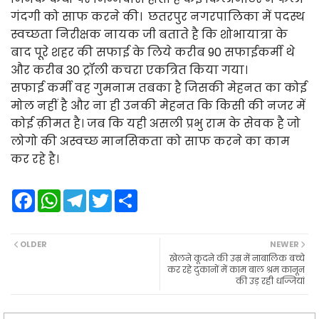
गंदगी को साफ करने की। छतरपुर नगरपालिका में पदस्थ
स्वच्छता निरीक्षक नायक जी बताते है कि शोभायात्रा के
बाद पूरे शहर की सफाई के लिये करीब 90 सफाईकर्मी थे
और करीब 30 ट्रॉली कचरा एकत्रित किया गया।
सफाई कर्मी वह गुमनाम तबका है जिसकी मेहनत का कोई
मोल नहीं है और ना ही उनकी मेहनत कि किसी की नजर में
कोई क़ीमत है। जब कि यही असली प्रभु राम के सेवक है जो
लोगो की अस्वच्छ मानसिकता को साफ करने का काम
कर रहे है।
F
W
T
T
S
a
h
e
w
h
c
a
l
i
a
e
t
e
t
r
b
s
g
t
e
OLDER
NEWER
o
A
r
e
खेलने कूदने की उम्र में नाबालिक बच्चे
o
p
a
r
कर रहे दुकानों में काम बाल श्रम कानून
k
p
m
की उड़ रही धज्जियां