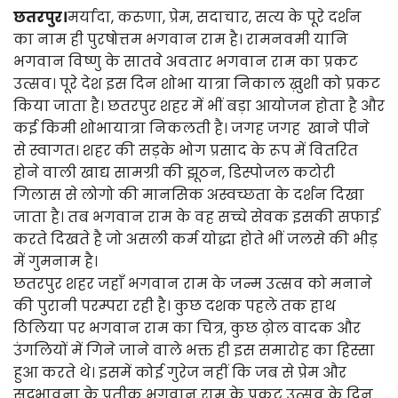
छतरपुर।
मर्यादा, करुणा, प्रेम, सदाचार, सत्य के पूरे दर्शन
का नाम ही पुरषोत्तम भगवान राम है। रामनवमी यानि
भगवान विष्णु के सातवे अवतार भगवान राम का प्रकट
उत्सव। पूरे देश इस दिन शोभा यात्रा निकाल ख़ुशी को प्रकट
किया जाता है। छतरपुर शहर में भीं बड़ा आयोजन होता है और
कई किमी शोभायात्रा निकलती है। जगह जगह खाने पीने
से स्वागत। शहर की सड़के भोग प्रसाद के रूप में वितरित
होने वाली खाद्य सामग्री की झूठन, डिस्पोजल कटोरी
गिलास से लोगो की मानसिक अस्वच्छता के दर्शन दिखा
जाता है। तब भगवान राम के वह सच्चे सेवक इसकी सफाई
करते दिखते है जो असली कर्म योद्धा होते भीं जलसे की भीड़
में गुमनाम है।
छतरपुर शहर जहाँ भगवान राम के जन्म उत्सव को मनाने
की पुरानी परम्परा रही है। कुछ दशक पहले तक हाथ
ठिलिया पर भगवान राम का चित्र, कुछ ढ़ोल वादक और
उंगलियों में गिने जाने वाले भक्त ही इस समारोह का हिस्सा
हुआ करते थे। इसमें कोई गुरेज नहीं कि जब से प्रेम और
सद्भावना के प्रतीक भगवान राम के प्रकट उत्सव के दिन