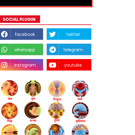
SOCIAL PLUGIN
facebook
twitter
whatsapp
telegram
instagram
youtube