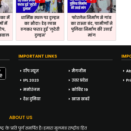
ा में
धार्मिक स्थल पर दुल्हन
फोरलेन निर्माण से गांव
ं में
का सौदा! डेढ़ लाख
का रास्ता बंद, ग्रामीणों ने
रोप,
ठगकर फरार हुई ‘लुटेरी
पुलिया निर्माण की उठाई
 बवाल
दुल्हन’
मांग
IMPORTANT LINKS
IMP
टॉप न्यूज़
मैगजीन
Ab
IPL 2023
उत्तर प्रदेश
Pr
मनोरंजन
कोविड 19
देश दुनिया
खास खबरें
ABOUT US
 के प्रति पूर्ण समर्पित है। हमारा मूलमंत्र राष्ट्रीय हित