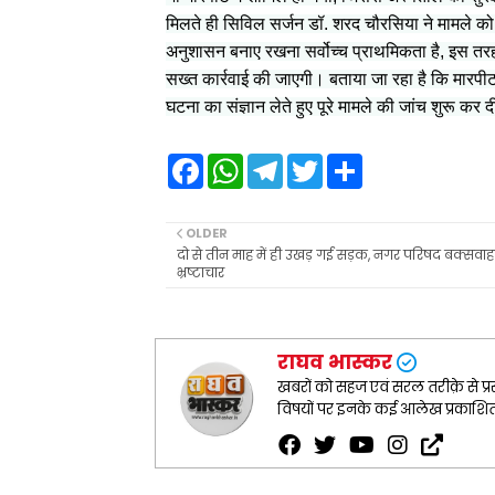
मिलते ही सिविल सर्जन डॉ. शरद चौरसिया ने मामले को गं
अनुशासन बनाए रखना सर्वोच्च प्राथमिकता है, इस तरह 
सख्त कार्रवाई की जाएगी। बताया जा रहा है कि मारपीट 
घटना का संज्ञान लेते हुए पूरे मामले की जांच शुरू कर द
F
W
T
T
S
a
h
e
w
h
c
a
l
i
a
e
t
e
t
r
b
s
g
t
e
OLDER
o
A
r
e
दो से तीन माह में ही उखड़ गई सड़क, नगर परिषद बक्सवाहा 
o
p
a
r
भ्रष्टाचार
k
p
m
राघव भास्कर
खबरों को सहज एवं सरल तरीक़े से प्रस
विषयों पर इनके कई आलेख प्रकाशित ह