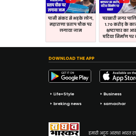
पानी संकट से भड़के लोग,
चरखारी नगर पालिक
महाराणा प्रताप चौक पर
1.70 करोड़ के कामो
लगाया जाम
भ्रष्टाचार का आ
घटिया निर्माण पर
DOWNLOAD THE APP
Life+Style
Business
breking news
samachar
हमारी अटूट आस्था भारत राष्ट्र