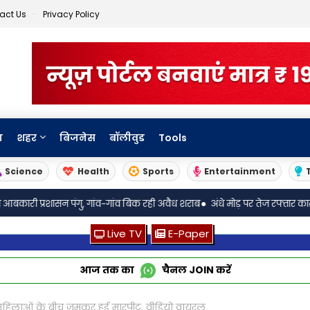
act Us
Privacy Policy
ा
शहर
बिजनेस
बॉलीवुड
Tools
Science
Health
Sports
Entertainment
•
पंगु, गांव-गांव बिक रही अवैध शराब
अंधे मोड़ पर तेज रफ्तार कार पलटी: ससुर-बह
Live TV
E-Paper
आज तक का
चैनल
JOIN
करें
महिलाओं के बीच जमकर हुई मारपीट, वीडियो वायरल