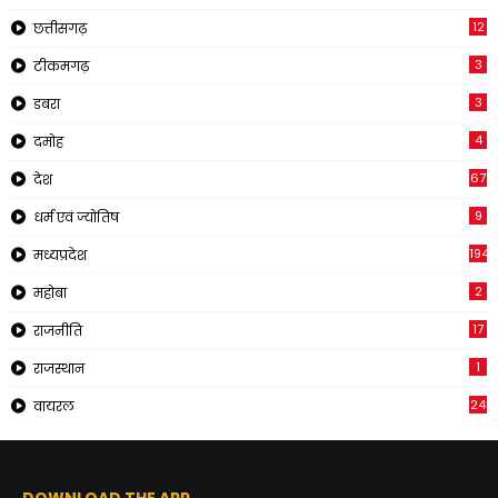
12
छत्तीसगढ़
3
टीकमगढ़
3
डबरा
4
दमोह
67
देश
9
धर्म एवं ज्योतिष
194
मध्यप्रदेश
2
महोबा
17
राजनीति
1
राजस्थान
24
वायरल