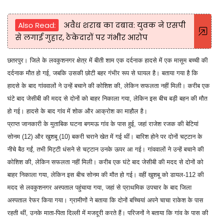
Also Read:
अवैध शराब का दबाव: युवक ने एसपी
से लगाई गुहार, ठेकेदारों पर गंभीर आरोप
छतरपुर। जिले के लवकुशनगर क्षेत्र में बीती शाम एक दर्दनाक हादसे में एक मासूम बच्ची की
दर्दनाक मौत हो गई, जबकि उसकी छोटी बहर गंभीर रूप से घायल है। बताया गया है कि
हादसे के बाद गांववालों ने उन्हें बचाने की कोशिश की, लेकिन सफलता नहीं मिली। करीब एक
घंटे बाद जेसीबी की मदद से दोनों को बाहर निकाला गया, लेकिन इस बीच बड़ी बहन की मौत
हो गई। हादसे के बाद गांव में शोक और आक्रोश का माहौल है।
प्राप्त जानकारी के मुताबिक घटना बगमऊ गांव के पास हुई, जहां राजेश रजक की बेटियां
सोनम (12) और खुशबू (10) बकरी चराने खेत में गई थीं। बारिश होने पर दोनों चट्टान के
नीचे बैठ गईं, तभी मिट्टी धंसने से चट्टान उनके ऊपर आ गई। गांववालों ने उन्हें बचाने की
कोशिश की, लेकिन सफलता नहीं मिली। करीब एक घंटे बाद जेसीबी की मदद से दोनों को
बाहर निकाला गया, लेकिन इस बीच सोनम की मौत हो गई। वहीं खुशबू को डायल-112 की
मदद से लवकुशनगर अस्पताल पहुंचाया गया, जहां से प्राथमिक उपचार के बाद जिला
अस्पताल रेफर किया गया। ग्रामीणों ने बताया कि दोनों बच्चियां अपने चाचा राकेश के पास
रहती थीं, उनके माता-पिता दिल्ली में मजदूरी करते हैं। परिजनों ने बताया कि गांव के पास की