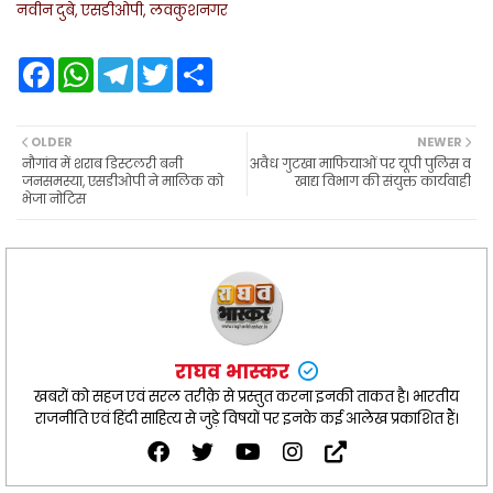
नवीन दुबे, एसडीओपी, लवकुशनगर
F
W
T
T
S
a
h
e
w
h
c
a
l
i
a
e
t
e
t
r
b
s
g
t
e
OLDER
NEWER
o
A
r
e
नौगांव में शराब डिस्टलरी बनी
अवैध गुटखा माफियाओं पर यूपी पुलिस व
o
p
a
r
जनसमस्या, एसडीओपी ने मालिक को
खाद्य विभाग की संयुक्त कार्यवाही
k
p
m
भेजा नोटिस
राघव भास्कर
खबरों को सहज एवं सरल तरीक़े से प्रस्तुत करना इनकी ताकत है। भारतीय
राजनीति एवं हिंदी साहित्य से जुड़े विषयों पर इनके कई आलेख प्रकाशित हैं।