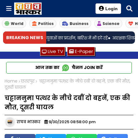
Login
World
Politics
Business
Science
H
•
BREAKING NEWS
े की मांग को लेकर युवाओं का प्रदर्शन, बारिश में भी डटे रहे
आरक्षक शिवम शर्मा का अ
Live TV
E-Paper
आज तक का
चैनल
JOIN
करें
Home
छतरपुर
चट्टाननुमा पत्थर के नीचे दबीं दो बहनें, एक की मौत,
दूसरी घायल
चट्टाननुमा पत्थर के नीचे दबीं दो बहनें, एक की
मौत, दूसरी घायल
राघव भास्कर
9/30/2025 08:58:00 pm