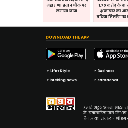
महाराणा प्रताप चौक पर
1.70 करोड़ के कामो
लगाया जाम
भ्रष्टाचार का आ
घटिया निर्माण पर
DOWNLOAD THE APP
Life+Style
Business
breking news
samachar
हमारी अटूट आस्था भारत राष्ट्र
में “पत्रकारिता एक मिशन”
चैनल का संचालन भी हम बत