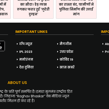
ं में
का सौदा! डेढ़ लाख
का रास्ता बंद, ग्रामीणों ने
रोप,
ठगकर फरार हुई ‘लुटेरी
पुलिया निर्माण की उठाई
 बवाल
दुल्हन’
मांग
IMPORTANT LINKS
IMP
टॉप न्यूज़
मैगजीन
Ab
IPL 2023
उत्तर प्रदेश
Pr
मनोरंजन
कोविड 19
देश दुनिया
खास खबरें
ABOUT US
 के प्रति पूर्ण समर्पित है। हमारा मूलमंत्र राष्ट्रीय हित
 है। लिहाजा “Raghav Bhaskar” वेब मीडिया न्यूज़
ौर मिशन ही कर रहे हैं।