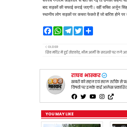
सरपंच गंगाराम अहिरवार से बात की गई तो उनका कहना था कि 
बाद सड़कों की सफाई कराई जाएगी। वहीं सचिव अर्जुन सिंह 
स्थानीय लोग सड़कों पर कचरा फेकते हैं जो बारिश होने प
F
W
T
T
S
a
h
e
w
h
c
a
l
i
a
e
t
e
t
r
b
s
g
t
e
OLDER
o
A
r
e
शिव मंदिर में हुई तोडफ़ोड़, भीम आर्मी के सदस्यों पर लगे 
o
p
a
r
k
p
m
राघव भास्कर
खबरों को सहज एवं सरल तरीक़े से प्रस
विषयों पर इनके कई आलेख प्रकाशित ह
YOU MAY LIKE