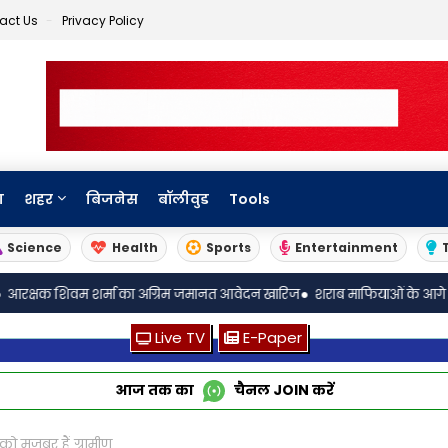
act Us
Privacy Policy
ा
शहर
बिजनेस
बॉलीवुड
Tools
Science
Health
Sports
Entertainment
•
्षक शिवम शर्मा का अग्रिम जमानत आवेदन खारिज
शराब माफियाओं के आगे आबकार
Live TV
E-Paper
आज तक का
चैनल
JOIN
करें
मजबूर हैं ग्रामीण