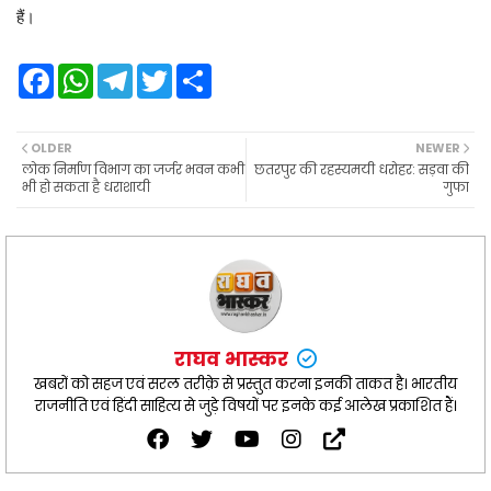
हैं।
F
W
T
T
S
a
h
e
w
h
c
a
l
i
a
e
t
e
t
r
b
s
g
t
e
OLDER
NEWER
o
A
r
e
लोक निर्माण विभाग का जर्जर भवन कभी
छतरपुर की रहस्यमयी धरोहर: सड़वा की
o
p
a
r
भी हो सकता है धराशायी
गुफा
k
p
m
राघव भास्कर
खबरों को सहज एवं सरल तरीक़े से प्रस्तुत करना इनकी ताकत है। भारतीय
राजनीति एवं हिंदी साहित्य से जुड़े विषयों पर इनके कई आलेख प्रकाशित हैं।