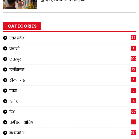
6/22/2024 07:57:00 pm
CATEGORIES
39
उत्तर प्रदेश
1
कटनी
1001
छतरपुर
12
छत्तीसगढ़
3
टीकमगढ़
3
डबरा
4
दमोह
67
देश
9
धर्म एवं ज्योतिष
194
मध्यप्रदेश