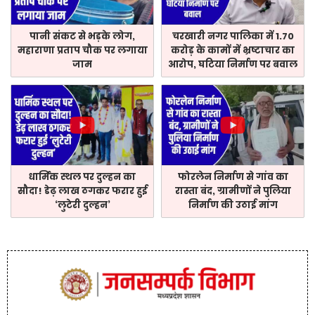
पानी संकट से भड़के लोग,
चरखारी नगर पालिका में 1.70
महाराणा प्रताप चौक पर लगाया
करोड़ के कामों में भ्रष्टाचार का
जाम
आरोप, घटिया निर्माण पर बवाल
धार्मिक स्थल पर दुल्हन का
फोरलेन निर्माण से गांव का
सौदा! डेढ़ लाख ठगकर फरार हुई
रास्ता बंद, ग्रामीणों ने पुलिया
‘लुटेरी दुल्हन’
निर्माण की उठाई मांग