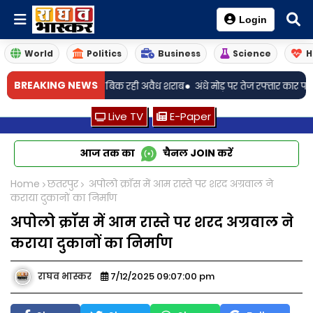
Login
World
Politics
Business
Science
H
•
BREAKING NEWS
ंगु, गांव-गांव बिक रही अवैध शराब
अंधे मोड़ पर तेज रफ्तार कार पलटी: ससुर-बह
Live TV
E-Paper
आज तक का
चैनल
JOIN
करें
Home
छतरपुर
अपोलो क्रॉस में आम रास्ते पर शरद अग्रवाल ने
कराया दुकानों का निर्माण
अपोलो क्रॉस में आम रास्ते पर शरद अग्रवाल ने
कराया दुकानों का निर्माण
राघव भास्कर
7/12/2025 09:07:00 pm