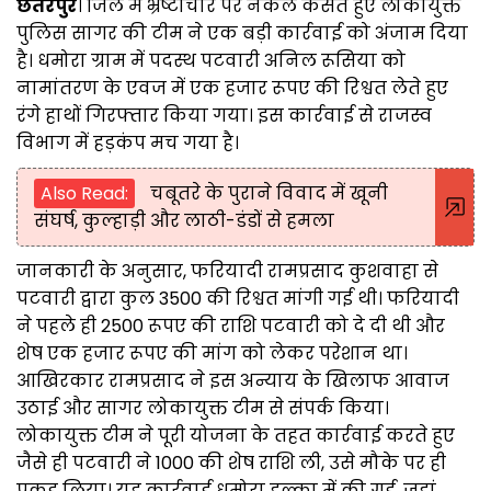
छतरपुर
। जिले में भ्रष्टाचार पर नकेल कसते हुए लोकायुक्त
पुलिस सागर की टीम ने एक बड़ी कार्रवाई को अंजाम दिया
है। धमोरा ग्राम में पदस्थ पटवारी अनिल रूसिया को
नामांतरण के एवज में एक हजार रूपए की रिश्वत लेते हुए
रंगे हाथों गिरफ्तार किया गया। इस कार्रवाई से राजस्व
विभाग में हड़कंप मच गया है।
Also Read:
चबूतरे के पुराने विवाद में खूनी
संघर्ष, कुल्हाड़ी और लाठी-डंडों से हमला
जानकारी के अनुसार, फरियादी रामप्रसाद कुशवाहा से
पटवारी द्वारा कुल 3500 की रिश्वत मांगी गई थी। फरियादी
ने पहले ही 2500 रूपए की राशि पटवारी को दे दी थी और
शेष एक हजार रूपए की मांग को लेकर परेशान था।
आखिरकार रामप्रसाद ने इस अन्याय के खिलाफ आवाज
उठाई और सागर लोकायुक्त टीम से संपर्क किया।
लोकायुक्त टीम ने पूरी योजना के तहत कार्रवाई करते हुए
जैसे ही पटवारी ने 1000 की शेष राशि ली, उसे मौके पर ही
पकड़ लिया। यह कार्रवाई धमोरा हल्का में की गई, जहां