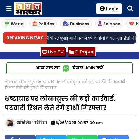
Login
World
Politics
Business
Science
H
BREAKING NEWS
ारी स्कूल में टीवी पर फूहड़ गाने चलने का वीडियो वायरल, डीईओ ने दिए जांच के निर
Live TV
E-Paper
आज तक का
चैनल
JOIN
करें
Home
छतरपुर
भ्रष्टाचार पर लोकायुक्त की बड़ी कार्रवाई, पटवारी
रिश्वत लेते रंगे हाथों गिरफ्तार
भ्रष्टाचार पर लोकायुक्त की बड़ी कार्रवाई,
पटवारी रिश्वत लेते रंगे हाथों गिरफ्तार
अखिलेश पटेरिया
6/26/2025 08:57:00 am