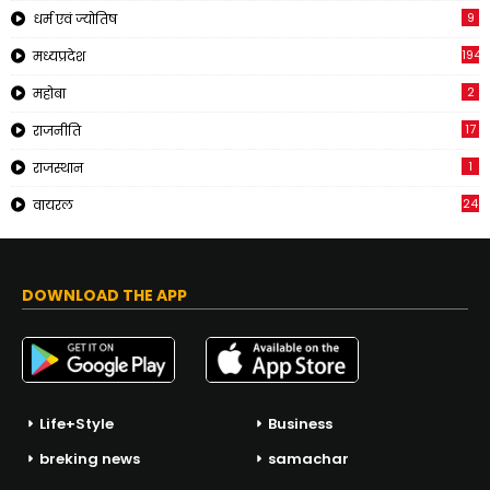
9
धर्म एवं ज्योतिष
194
मध्यप्रदेश
2
महोबा
17
राजनीति
1
राजस्थान
24
वायरल
DOWNLOAD THE APP
Life+Style
Business
breking news
samachar