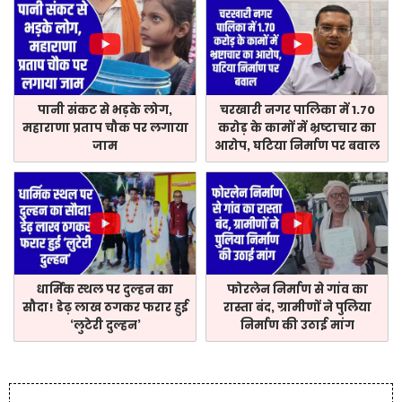
पानी संकट से भड़के लोग,
चरखारी नगर पालिका में 1.70
महाराणा प्रताप चौक पर लगाया
करोड़ के कामों में भ्रष्टाचार का
जाम
आरोप, घटिया निर्माण पर बवाल
धार्मिक स्थल पर दुल्हन का
फोरलेन निर्माण से गांव का
सौदा! डेढ़ लाख ठगकर फरार हुई
रास्ता बंद, ग्रामीणों ने पुलिया
‘लुटेरी दुल्हन’
निर्माण की उठाई मांग