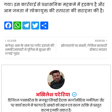
गया। इस कार्रवाई से प्रशासनिक महकमे में हड़कंप है और
आम जनता ने लोकायुक्त की तत्परता की सराहना की है।
F
W
T
T
S
a
h
e
w
h
c
a
l
i
a
e
t
e
t
r
b
s
g
t
e
OLDER
NEWER
o
A
r
e
बागेश्वर धाम के नाम पर प्लॉट हड़पने की
झोलाछापों पर सख्ती, लेकिन सरकारी
o
p
a
r
धमकी,व्यापारी ने पुलिस से सुरक्षा की
डॉक्टर नदारद
k
p
m
लगाई गुहार
अखिलेश पटेरिया
डिजिटल पत्रकारिता के मजबूत सिपाही हैं।एक मल्टीमीडिया जर्नलिस्ट तौर
पर कार्य करने में पारंगत हैं। खबरों को सहज एवं सरल तरीक़े से प्रस्तुत
करना इनकी ताकत है।