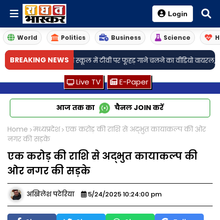
Login
World
Politics
Business
Science
H
BREAKING NEWS
के सरकारी स्कूल में टीवी पर फूहड़ गाने चलने का वीडियो वायरल, डीईओ ने दिए जांच 
Live TV
E-Paper
आज तक का
चैनल
JOIN
करें
Home
मध्यप्रदेश
एक करोड़ की राशि से अद्भुत कायाकल्प की ओर
नगर की सड़के
एक करोड़ की राशि से अद्भुत कायाकल्प की
ओर नगर की सड़के
अखिलेश पटेरिया
5/24/2025 10:24:00 pm