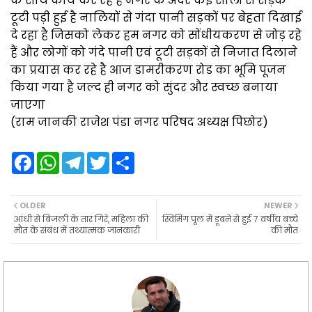
के साथ कार्य कर रहे हैं नगर के अंदर कई सालों से सड़क
टूटी पड़ी हुई है नालियों से गंदा पानी सड़कों पर बेहता दिखाई
दे रहा है जिसको लेकर हम नगर को सोंधीयकरण से जोड़ रहे
हैं और लोगों को गंदे पानी एवं टूटी सड़कों से निजात दिलाने
का प्रयास कर रहे है आज डामरीकरण रोड का भूमि पूजन
किया गया है जल्द ही नगर को सुंदर और स्वच्छ बनाया
जाएगा
(राम जानकी राजेश पंडा नगर परिषद अध्यक्ष पिछोर)
F
W
T
T
S
a
h
e
w
h
c
a
l
i
a
e
t
e
t
r
b
s
g
t
e
OLDER
NEWER
o
A
r
e
आंधी से बिजली के तार गिरे, महिला की
स्विमिंग पूल में डूबने से हुई 7 वर्षीय बच्चे
o
p
a
r
मौत के संबंध में तथ्यात्मक जानकारी
की मौत
k
p
m