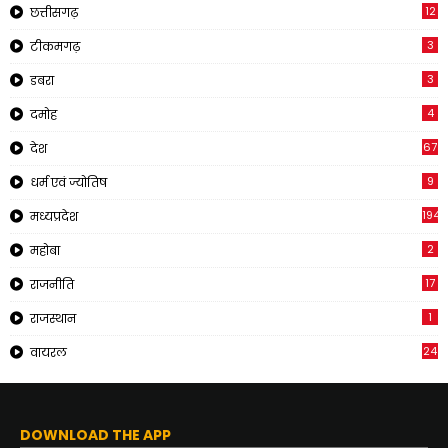
12
छत्तीसगढ़
3
टीकमगढ़
3
डबरा
4
दमोह
67
देश
9
धर्म एवं ज्योतिष
194
मध्यप्रदेश
2
महोबा
17
राजनीति
1
राजस्थान
24
वायरल
DOWNLOAD THE APP