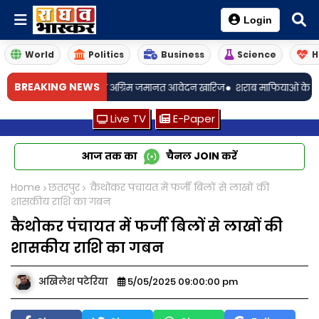
Login
World
Politics
Business
Science
H
•
BREAKING NEWS
 शिवम शर्मा का अग्रिम जमानत आवेदन खारिज
शराब माफियाओं के आगे आबकारी प्
Live TV
E-Paper
आज तक का
चैनल
JOIN
करें
Home
छतरपुर
कैथोकर पंचायत में फर्जी बिलों से लाखों की
शासकीय राशि का गबन
कैथोकर पंचायत में फर्जी बिलों से लाखों की
शासकीय राशि का गबन
अखिलेश पटेरिया
5/05/2025 09:00:00 pm