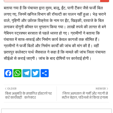
बताया गया है कि पंचायत द्वारा मुरम, बालू, ईंट, पानी टैंकर जैसे फर्जी बिल
लगाए गए, जिनमें खनिज विभाग की रॉयल्टी का पालन नहीं हुआ। भेड़ चराने
वाले, गृहिणी और उर्वरक विक्रेता के नाम पर ईंट, खिड़की, दरवाजे के बिल
लगाकर दोगुनी कीमत पर भुगतान किया गया। लाखों रुपये की लागत से बने
गेबियन स्ट्रक्चर बरसात से पहले ध्वस्त हो गए। ग्रामीणों ने बताया कि
पंचायत में साफ-सफाई और निर्माण कार्य केवल कागजों तक सीमित हैं।
ग्रामीणों ने फर्जी बिलों और निर्माण कार्यों की जांच की मांग की है। वहीं
छतरपुर कलेक्टर पार्थ जैसवाल ने कहा है कि मामले की जांच जिला पंचायत
सीईओ से कराई जाएगी। जांच के बाद दोषियों पर कार्रवाई होगी।
F
W
T
T
S
a
h
e
w
h
c
a
l
i
a
e
t
e
t
r
b
s
g
t
e
OLDER
NEWER
o
A
r
e
बिना अनुमति के संचालित हॉस्टलों पर
जिला अस्पताल में गर्मी और गंदगी से
o
p
a
r
करें कार्यवाही : कलेक्टर
मरीज बेहाल, परिजनों ने किया हंगामा
k
p
m