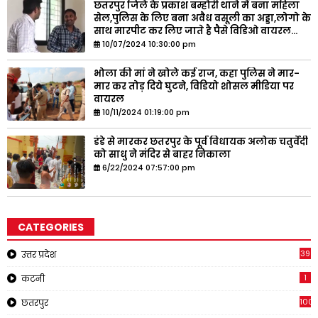
छतरपुर जिले के प्रकाश बम्होरी थाने में बना महिला
सेल,पुलिस के लिए बना अवैध वसूली का अड्डा,लोगो के
साथ मारपीट कर लिए जाते है पैसे विडिओ वायरल...
10/07/2024 10:30:00 pm
भोला की मां ने खोले कई राज, कहा पुलिस ने मार-
मार कर तोड़ दिये घुटने, विडियो शोसल मीडिया पर
वायरल
10/11/2024 01:19:00 pm
डंडे से मारकर छतरपुर के पूर्व विधायक अलोक चतुर्वेदी
को साधु ने मंदिर से बाहर निकाला
6/22/2024 07:57:00 pm
CATEGORIES
39
उत्तर प्रदेश
1
कटनी
1001
छतरपुर