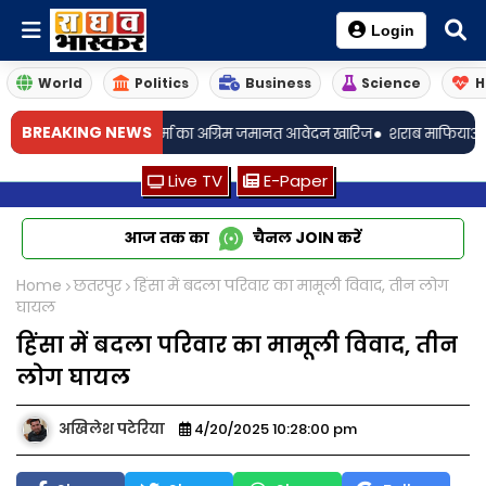
Login
World
Politics
Business
Science
H
•
BREAKING NEWS
आरक्षक शिवम शर्मा का अग्रिम जमानत आवेदन खारिज
शराब माफियाओं के आगे आब
Live TV
E-Paper
आज तक का
चैनल
JOIN
करें
Home
छतरपुर
हिंसा में बदला परिवार का मामूली विवाद, तीन लोग
घायल
हिंसा में बदला परिवार का मामूली विवाद, तीन
लोग घायल
अखिलेश पटेरिया
4/20/2025 10:28:00 pm