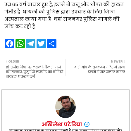
उम्र 65 वर्ष घायल हुए हैं, इनमें से राजू और श्रीपत की हालत
गंभीर है। घायलों को पुलिस द्वारा उपचार के लिए जिला
अस्पताल लाया गया है। वहां राजनगर पुलिस मामले की
जांच कर रही है।
F
W
T
T
S
a
h
e
w
h
c
a
l
i
a
e
t
e
t
r
b
s
g
t
e
OLDER
NEWER
o
A
r
e
डॉ. राजेश मिश्रा पर लटकी नौकरी जाने
बारी गांव के रामलला मंदिर में ताला
o
p
a
r
की तलवार, बुजुर्ग से मारपीट का वीडियो
डलने से संत समाज नाराज
k
p
m
वायरल, प्रकरण दर्ज
अखिलेश पटेरिया