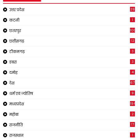
39
उत्तर प्रदेश
1
कटनी
1001
छतरपुर
12
छत्तीसगढ़
3
टीकमगढ़
3
डबरा
4
दमोह
67
देश
9
धर्म एवं ज्योतिष
194
मध्यप्रदेश
2
महोबा
17
राजनीति
1
राजस्थान