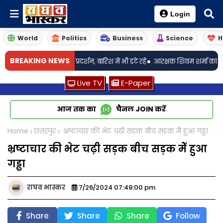
Login
World
Politics
Business
Science
H
•
BREAKING NEWS
 लेकर युवाओं का प्रदर्शन, बारिश में भी डटे रहे
आरक्षक शिवम शर्मा का अग्रिम जमा
Live TV
E-Paper
आज तक का
चैनल
JOIN
करें
Home
छतरपुर
भ्रष्टाचार की भेट चढ़ी सड़क बीच सड़क मेेें हुआ गड्ढा
भ्रष्टाचार की भेट चढ़ी सड़क बीच सड़क मेेें हुआ
गड्ढा
राघव भास्कर
7/26/2024 07:49:00 pm
Share
Share
Share
Follow