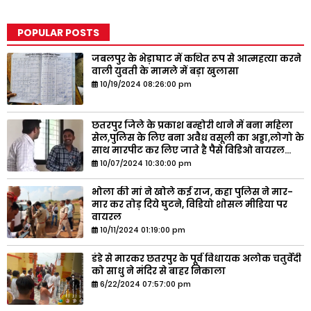
POPULAR POSTS
जबलपुर के भेड़ाघाट में कथित रूप से आत्महत्या करने
वाली युवती के मामले में बड़ा खुलासा
10/19/2024 08:26:00 pm
छतरपुर जिले के प्रकाश बम्होरी थाने में बना महिला
सेल,पुलिस के लिए बना अवैध वसूली का अड्डा,लोगो के
साथ मारपीट कर लिए जाते है पैसे विडिओ वायरल...
10/07/2024 10:30:00 pm
भोला की मां ने खोले कई राज, कहा पुलिस ने मार-
मार कर तोड़ दिये घुटने, विडियो शोसल मीडिया पर
वायरल
10/11/2024 01:19:00 pm
डंडे से मारकर छतरपुर के पूर्व विधायक अलोक चतुर्वेदी
को साधु ने मंदिर से बाहर निकाला
6/22/2024 07:57:00 pm