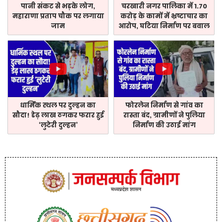
पानी संकट से भड़के लोग,
चरखारी नगर पालिका में 1.70
महाराणा प्रताप चौक पर लगाया
करोड़ के कामों में भ्रष्टाचार का
जाम
आरोप, घटिया निर्माण पर बवाल
धार्मिक स्थल पर दुल्हन का
फोरलेन निर्माण से गांव का
सौदा! डेढ़ लाख ठगकर फरार हुई
रास्ता बंद, ग्रामीणों ने पुलिया
‘लुटेरी दुल्हन’
निर्माण की उठाई मांग