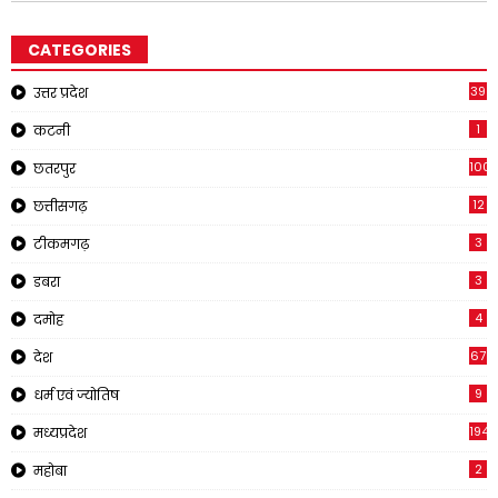
CATEGORIES
39
उत्तर प्रदेश
1
कटनी
1001
छतरपुर
12
छत्तीसगढ़
3
टीकमगढ़
3
डबरा
4
दमोह
67
देश
9
धर्म एवं ज्योतिष
194
मध्यप्रदेश
2
महोबा