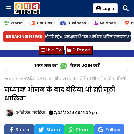
Login
World
Politics
Business
Science
H
•
•
BREAKING NEWS
्शन, बारिश में भी डटे रहे
आरक्षक शिवम शर्मा का अग्रिम जमानत आवेदन खारिज
Live TV
E-Paper
आज तक का
चैनल
JOIN
करें
Home
मध्यप्रदेश
मध्यान्ह भोजन के बाद बेटियां धो रहीं जूठी थालियां
मध्यान्ह भोजन के बाद बेटियां धो रहीं जूठी
थालियां
अखिलेश पटेरिया
7/02/2024 09:15:00 pm
Share
Share
Share
Follow