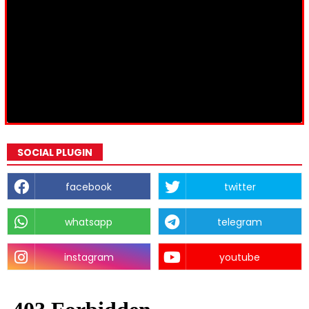
SOCIAL PLUGIN
facebook
twitter
whatsapp
telegram
instagram
youtube