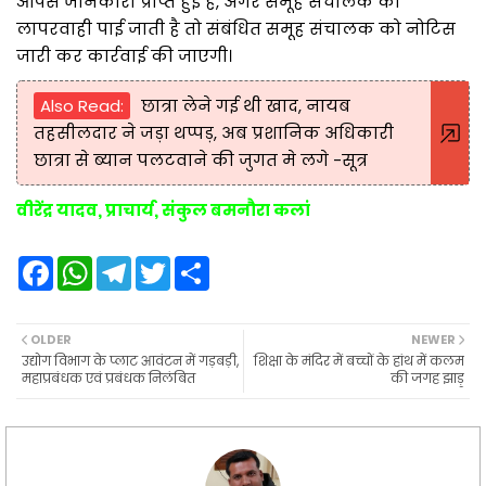
आपसे जानकारी प्राप्त हुई है, अगर समूह संचालक की
लापरवाही पाई जाती है तो संबंधित समूह संचालक को नोटिस
जारी कर कार्रवाई की जाएगी।
Also Read:
छात्रा लेने गई थी खाद, नायब
तहसीलदार ने जड़ा थप्पड़, अब प्रशानिक अधिकारी
छात्रा से ब्यान पलटवाने की जुगत मे लगे -सूत्र
वीरेंद्र यादव, प्राचार्य, संकुल बमनौरा कलां
F
W
T
T
S
a
h
e
w
h
c
a
l
i
a
e
t
e
t
r
b
s
g
t
e
OLDER
NEWER
o
A
r
e
उद्योग विभाग के प्लाट आवंटन में गड़बड़ी,
शिक्षा के मंदिर में बच्चों के हांथ में कलम
o
p
a
r
महाप्रबंधक एवं प्रबंधक निलंबित
की जगह झाड़ू
k
p
m