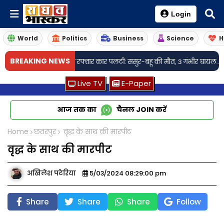
Login
World
Politics
Business
Science
H
•
BREAKING NEWS
अंधे मोड़ पर तेज रफ्तार कार पलटी: ससुर-बहू की मौत, 3 गंभीर घायल..
छतरपुर के
Live TV
E-Paper
आज तक का
चैनल
JOIN
करें
Home
छतरपुर
वृद्ध के साथ की मारपीट
वृद्ध के साथ की मारपीट
अखिलेश पटेरिया
5/03/2024 08:29:00 pm
Share
Share
Share
Follow