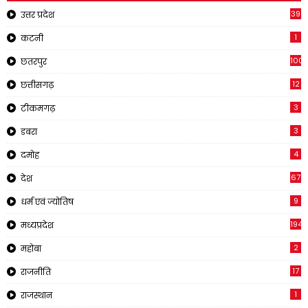
39
उत्तर प्रदेश
1
कटनी
1001
छतरपुर
12
छत्तीसगढ़
3
टीकमगढ़
3
डबरा
4
दमोह
67
देश
9
धर्म एवं ज्योतिष
194
मध्यप्रदेश
2
महोबा
17
राजनीति
1
राजस्थान