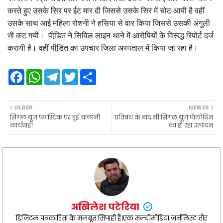
करते हुए उसके सिर पर ईट मार दी जिससे उसके सिर में चोट आयी है वहीं
उसके साथ आई महिला रोशनी ने हसिया से वार किया जिससे उसकी अंगुली
भी कट गयी। पीडि़त ने सिविल लाइन थाने में आरोपियों के विरूद्ध रिपोर्ट दर्ज
करायी है। वहीं पीडि़त का उपचार जिला अस्पताल में किया जा रहा है।
F
W
T
T
S
a
h
e
w
h
c
a
l
i
a
e
t
e
t
r
b
s
g
t
e
OLDER
NEWER
o
A
r
e
सिंगल यूज प्लास्टिक पर हुई चालानी
प्रतिबंध के बाद भी सिंगल यूज पॅालीथिन
o
p
a
r
कार्यवाही
का हो रहा उत्पादन
k
p
m
अखिलेश पटेरिया
डिजिटल पत्रकारिता के मजबूत सिपाही हैं।एक मल्टीमीडिया जर्नलिस्ट तौर