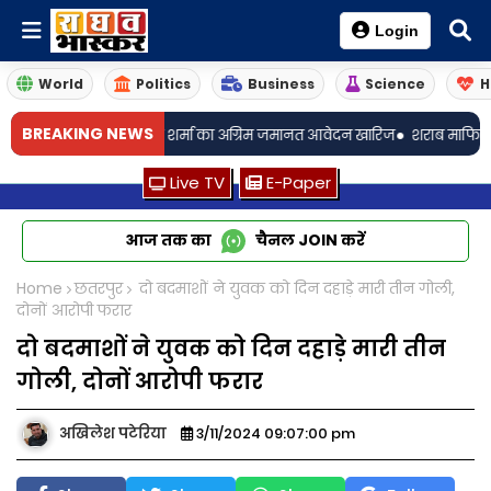
Login
World
Politics
Business
Science
H
•
•
BREAKING NEWS
आरक्षक शिवम शर्मा का अग्रिम जमानत आवेदन खारिज
शराब माफियाओं के आगे 
Live TV
E-Paper
आज तक का
चैनल
JOIN
करें
Home
छतरपुर
दो बदमाशों ने युवक को दिन दहाड़े मारी तीन गोली,
दोनों आरोपी फरार
दो बदमाशों ने युवक को दिन दहाड़े मारी तीन
गोली, दोनों आरोपी फरार
अखिलेश पटेरिया
3/11/2024 09:07:00 pm