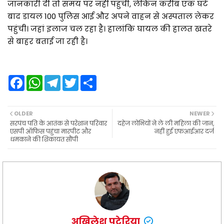
जानकारी दी तो समय पर नहीं पहुंची, लेकिन करीब एक घंटे
बाद डायल 100 पुलिस आई और अपने वाहन से अस्पताल लेकर
पहुंची। जहां इलाज चल रहा है। हालांकि घायल की हालत खतरे
से बाहर बताई जा रही है।
F
W
T
T
S
a
h
e
w
h
c
a
l
i
a
e
t
e
t
r
b
s
g
t
e
OLDER
NEWER
o
A
r
e
सरपंच पति के आतंक से परेशान परिवार
दहेज लोभियों ने ले ली महिला की जान,
o
p
a
r
एसपी ऑफिस पहुंचा मारपीट और
नहीं हुई एफआईआर दर्ज
k
p
m
धमकाने की शिकायत सौंपी
अखिलेश पटेरिया