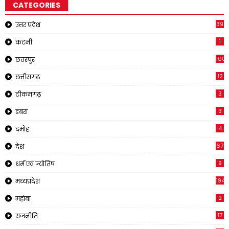
CATEGORIES
39
उत्तर प्रदेश
1
कटनी
1001
छतरपुर
12
छत्तीसगढ़
3
टीकमगढ़
3
डबरा
4
दमोह
67
देश
9
धर्म एवं ज्योतिष
194
मध्यप्रदेश
2
महोबा
17
राजनीति