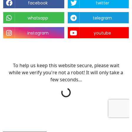
facebook
twitter
whatsapp
telegram
instagram
youtube