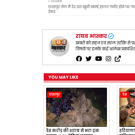
b
s
g
t
e
OLDER
o
A
r
e
छतरपुर जेल में देर रात खूनी संघर्ष, हालत गंभीर होने पर ग
o
p
a
r
रेफर
k
p
m
राघव भास्कर
खबरों को सहज एवं सरल तरीक़े से प्रस
विषयों पर इनके कई आलेख प्रकाशित ह
YOU MAY LIKE
छतरपुर
देश
डेढ़ करोड़ की शराब से भरा ट्रक
हरियाणा 