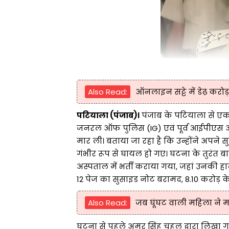
Also Read:
ऑनलाइन सट्टे में डेढ़ करोड़ 
पटियाला (पंजाब)।
पंजाब के पटियाला से एक 
जनरल ऑफ पुलिस (IG) एवं पूर्व आईपीएस अ
मार ली। बताया जा रहा है कि उन्होंने अपने सु
गंभीर रूप से घायल हो गए। घटना के तुरंत बा
अस्पताल में भर्ती कराया गया, जहां उनकी ह
12 पेज का सुसाइड नोट बरामद, 8.10 करोड़ 
Also Read:
जब घूंघट वाली महिला ने
घटना से पहले अमर सिंह चहल द्वारा लिखा ग