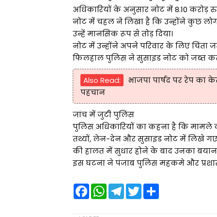
अधिकारियों के अनुसार नोट में 8.10 करोड़ 
नोट में चहल ने लिखा है कि उन्होंने कुछ लोगो
उन्हें मानसिक रूप से तोड़ दिया।
नोट में उन्होंने अपने परिवार के लिए चिंता 
फिलहाल पुलिस ने सुसाइड नोट को जब्त कर ल
Also Read:
भाजपा पार्षद पर रेप का के
पहचान
जांच में जुटी पुलिस
पुलिस अधिकारियों का कहना है कि मामले की 
तथ्यों, लेन-देन और सुसाइड नोट में लिखे गए
की हालत में सुधार होने के बाद उनका बयान
इस घटना ने पंजाब पुलिस महकमे और प्रशास
F
W
T
T
S
a
h
e
w
h
c
a
l
i
a
e
t
e
t
r