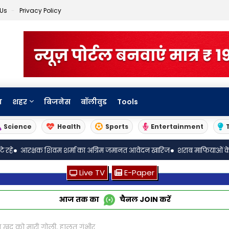
 Us
Privacy Policy
ा
शहर
बिजनेस
बॉलीवुड
Tools
Science
Health
Sports
Entertainment
•
क शिवम शर्मा का अग्रिम जमानत आवेदन खारिज
शराब माफियाओं के आगे आबकारी प
Live TV
E-Paper
आज तक का
चैनल
JOIN
करें
ने खुद को मारी गोली, हालत गंभीर