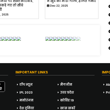
मियों पर सख्त कार्रवाई,
ने खुद को मारी गोली, हालत गंभीर
 पकड़े गए तो सीधे
Dec 22, 2025
गी
, 2025
IMPORTANT LINKS
IMP
टॉप न्यूज़
मैगजीन
Ab
IPL 2023
उत्तर प्रदेश
Pr
मनोरंजन
कोविड 19
देश दुनिया
खास खबरें