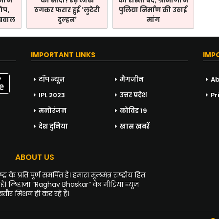
ं में
का सौदा! डेढ़ लाख
का रास्ता बंद, ग्रामीणों ने
रोप,
ठगकर फरार हुई ‘लुटेरी
पुलिया निर्माण की उठाई
 बवाल
दुल्हन’
मांग
IMPORTANT LINKS
IMP
टॉप न्यूज़
मैगजीन
Ab
IPL 2023
उत्तर प्रदेश
Pr
मनोरंजन
कोविड 19
देश दुनिया
खास खबरें
ABOUT US
 के प्रति पूर्ण समर्पित है। हमारा मूलमंत्र राष्ट्रीय हित
 है। लिहाजा “Raghav Bhaskar” वेब मीडिया न्यूज़
ौर मिशन ही कर रहे हैं।