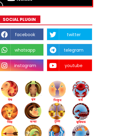
SOCIAL PLUGIN
facebook
twitter
whatsapp
telegram
instagram
youtube