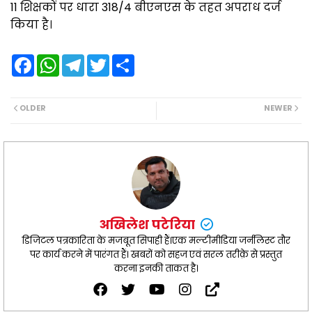
11 शिक्षकों पर धारा 318/4 बीएनएस के तहत अपराध दर्ज
किया है।
F
W
T
T
S
a
h
e
w
h
c
a
l
i
a
e
t
e
t
r
b
s
g
t
e
OLDER
NEWER
o
A
r
e
o
p
a
r
k
p
m
अखिलेश पटेरिया
डिजिटल पत्रकारिता के मजबूत सिपाही हैं।एक मल्टीमीडिया जर्नलिस्ट तौर
पर कार्य करने में पारंगत हैं। खबरों को सहज एवं सरल तरीक़े से प्रस्तुत
करना इनकी ताकत है।