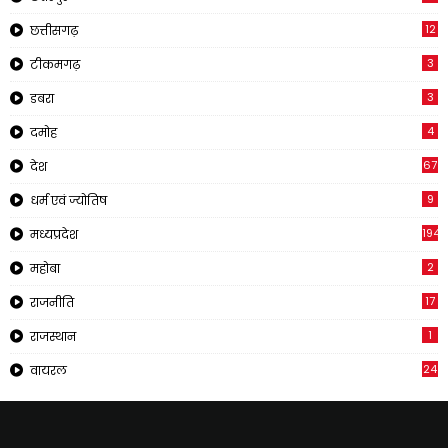
12
छत्तीसगढ़
3
टीकमगढ़
3
डबरा
4
दमोह
67
देश
9
धर्म एवं ज्योतिष
194
मध्यप्रदेश
2
महोबा
17
राजनीति
1
राजस्थान
24
वायरल