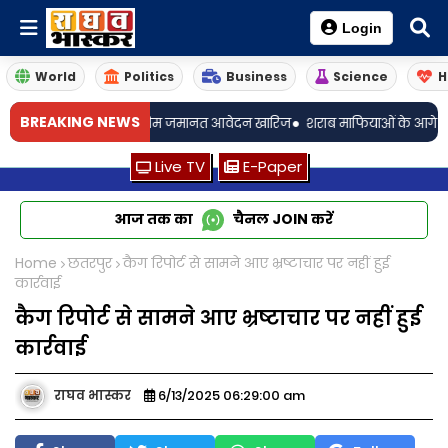
Login
World
Politics
Business
Science
H
•
BREAKING NEWS
 शर्मा का अग्रिम जमानत आवेदन खारिज
शराब माफियाओं के आगे आबकारी प्रशासन
Live TV
E-Paper
आज तक का
चैनल
JOIN
करें
Home
छतरपुर
कैग रिपोर्ट से सामने आए भ्रष्टाचार पर नहीं हुई
कार्रवाई
कैग रिपोर्ट से सामने आए भ्रष्टाचार पर नहीं हुई
कार्रवाई
राघव भास्कर
6/13/2025 06:29:00 am