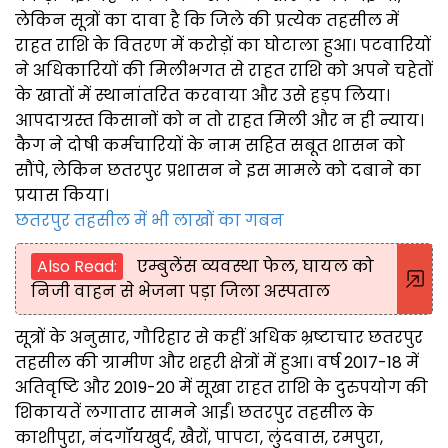
लेकिन सूत्रों का दावा है कि जिले की प्रत्येक तहसील में
राहत राशि के वितरण में करोड़ों का घोटाला हुआ। पटवारियों
ने अधिकारियों की मिलीभगत से राहत राशि को अपने चहेतों
के खातों में स्थानांतरित करवाया और उसे हड़प लिया।
आपदाग्रस्त किसानों को न तो राहत मिली और न ही न्याय।
कैग ने दोषी कर्मचारियों के नाम सहित सबूत शासन को
सौंपे, लेकिन छतरपुर प्रशासन ने इस मामले को दबाने का
प्रयास किया।
छतरपुर तहसील में भी लाखों का गबन
Also Read:
एम्बुलेंस व्यवस्था फेल, घायल को
निजी वाहन से भेजना पड़ा जिला अस्पताल
सूत्रों के अनुसार, गौरिहार से कहीं अधिक भ्रष्टाचार छतरपुर
तहसील की ग्रामीण और शहरी क्षेत्रों में हुआ। वर्ष 2017-18 में
अतिवृष्टि और 2019-20 में सूखा राहत राशि के दुरुपयोग की
शिकायतें लगातार सामने आईं। छतरपुर तहसील के
काशीपुरा, नंदगॉयखुर्द, खैरों, पापटा, लुंदवास, रमपुरा,