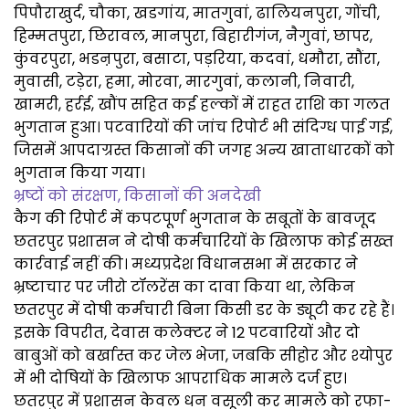
पिपौराखुर्द, चौका, खडगांय, मातगुवां, ढालियनपुरा, गोंची,
हिम्मतपुरा, छिरावल, मानपुरा, बिहारीगंज, नैगुवां, छापर,
कुंवरपुरा, भडऩपुरा, बसाटा, पड़रिया, कदवां, धमौरा, सौंरा,
मुवासी, टड़ेरा, हमा, मोरवा, मारगुवां, कलानी, निवारी,
खामरी, हर्रई, खौंप सहित कई हल्कों में राहत राशि का गलत
भुगतान हुआ। पटवारियों की जांच रिपोर्ट भी संदिग्ध पाई गई,
जिसमें आपदाग्रस्त किसानों की जगह अन्य खाताधारकों को
भुगतान किया गया।
भ्रष्टों को संरक्षण, किसानों की अनदेखी
कैग की रिपोर्ट में कपटपूर्ण भुगतान के सबूतों के बावजूद
छतरपुर प्रशासन ने दोषी कर्मचारियों के खिलाफ कोई सख्त
कार्रवाई नहीं की। मध्यप्रदेश विधानसभा में सरकार ने
भ्रष्टाचार पर जीरो टॉलरेंस का दावा किया था, लेकिन
छतरपुर में दोषी कर्मचारी बिना किसी डर के ड्यूटी कर रहे हैं।
इसके विपरीत, देवास कलेक्टर ने 12 पटवारियों और दो
बाबुओं को बर्खास्त कर जेल भेजा, जबकि सीहोर और श्योपुर
में भी दोषियों के खिलाफ आपराधिक मामले दर्ज हुए।
छतरपुर में प्रशासन केवल धन वसूली कर मामले को रफा-