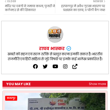
OLDER
NEWER
o
A
r
e
मंदिर पर दबंगों ने जमाया कब्जा, पुजारी ने
हरपालपुर में अवैध गुटखा भंडारण पर
o
p
a
r
कलेक्टर से की शिकायत
प्रशासन का छापा, 11 पॉली बैग जब्त
k
p
m
राघव भास्कर
खबरों को सहज एवं सरल तरीक़े से प्रस्तुत करना इनकी ताकत है। भारतीय
राजनीति एवं हिंदी साहित्य से जुड़े विषयों पर इनके कई आलेख प्रकाशित हैं।
YOU MAY LIKE
Show more
छतरपुर