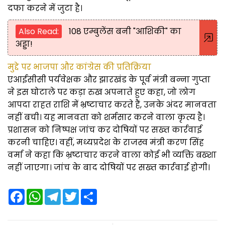
दफा करने में जुटा है।
Also Read:
108 एम्बुलेंस बनी "आशिकी" का
अड्डा!
मुद्दे पर भाजपा और कांग्रेस की प्रतिक्रिया
एआईसीसी पर्यवेक्षक और झारखंड के पूर्व मंत्री बन्ना गुप्ता
ने इस घोटाले पर कड़ा रुख अपनाते हुए कहा, जो लोग
आपदा राहत राशि में भ्रष्टाचार करते हैं, उनके अंदर मानवता
नहीं बची। यह मानवता को शर्मसार करने वाला कृत्य है।
प्रशासन को निष्पक्ष जांच कर दोषियों पर सख्त कार्रवाई
करनी चाहिए। वहीं, मध्यप्रदेश के राजस्व मंत्री करण सिंह
वर्मा ने कहा कि भ्रष्टाचार करने वाला कोई भी व्यक्ति बख्शा
नहीं जाएगा। जांच के बाद दोषियों पर सख्त कार्रवाई होगी।
F
W
T
T
S
a
h
e
w
h
c
a
l
i
a
e
t
e
t
r
b
s
g
t
e