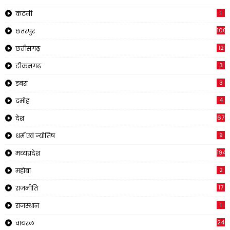
1
कटनी
1001
छतरपुर
12
छत्तीसगढ़
3
टीकमगढ़
3
डबरा
4
दमोह
67
देश
9
धर्म एवं ज्योतिष
194
मध्यप्रदेश
2
महोबा
17
राजनीति
1
राजस्थान
24
वायरल