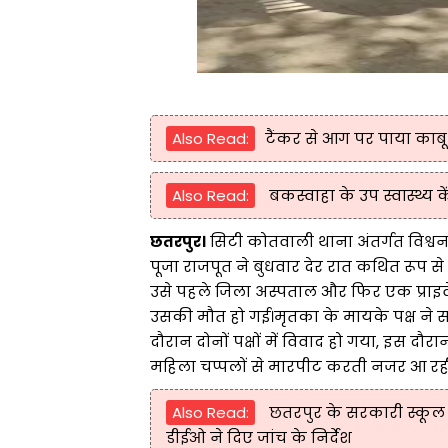
Also Read:
टैंकर से आग पर पाया काबू
Also Read:
बकस्वाहा के उप स्वास्थ्य 
छतरपुर।
सिटी कोतवाली थाना अंतर्गत विश्वना
पूजा राजपूत ने बुधवार देर रात कथित रूप से
उसे पहले जिला अस्पताल और फिर एक प्राइवे
उसकी मौत हो गई।मृतका के मायके पक्ष ने सस
दौरान दोनों पक्षों में विवाद हो गया, इस दौ
महिला चप्पलों से मारपीट करती नजर आ रही ह
Also Read:
छतरपुर के सरकारी स्कूल म
डीईओ ने दिए जांच के निर्देश