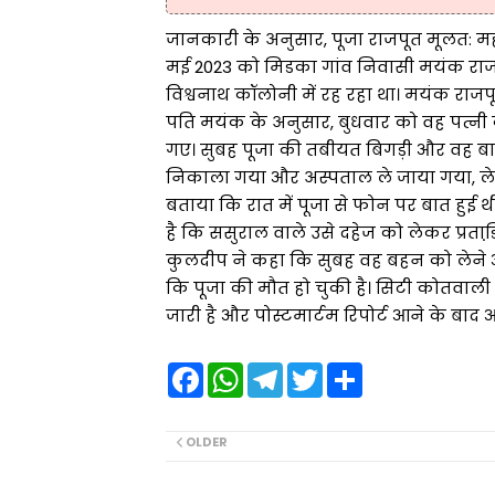
जानकारी के अनुसार, पूजा राजपूत मूलत: मह
मई 2023 को मिडका गांव निवासी मयंक राजपूत 
विश्वनाथ कॉलोनी में रह रहा था। मयंक राज
पति मयंक के अनुसार, बुधवार को वह पत्नी क
गए। सुबह पूजा की तबीयत बिगड़ी और वह बाथ
निकाला गया और अस्पताल ले जाया गया, लेकिन
बताया कि रात में पूजा से फोन पर बात हुई
है कि ससुराल वाले उसे दहेज को लेकर प्रताड
कुलदीप ने कहा कि सुबह वह बहन को लेने 
कि पूजा की मौत हो चुकी है। सिटी कोतवाली 
जारी है और पोस्टमार्टम रिपोर्ट आने के बाद
F
W
T
T
S
a
h
e
w
h
c
a
l
i
a
e
t
e
t
r
b
s
g
t
e
OLDER
o
A
r
e
o
p
a
r
k
p
m