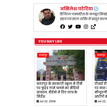
अखिलेश पटेरिया
डिजिटल पत्रकारिता के मजबूत सिपाही ह
सहज एवं सरल तरीक़े से प्रस्तुत कर
YOU MAY LIKE
छतरपुर
छतरपुर
छतरपुर के सरकारी स्कूल में टीवी
टीआई रीत
पर फूहड़ गाने चलने का वीडियो
पर नया म
वायरल, डीईओ ने दिए जांच के
मौजूदगी 
निर्देश
आरोपों क
Jul 22, 2026
Jul 22,