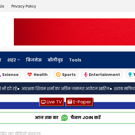
 Us
Privacy Policy
ा
शहर
बिजनेस
बॉलीवुड
Tools
Science
Health
Sports
Entertainment
•
क्षक शिवम शर्मा का अग्रिम जमानत आवेदन खारिज
शराब माफियाओं के आगे आबकार
Live TV
E-Paper
आज तक का
चैनल
JOIN
करें
ारपीट का वीडियो वायरल