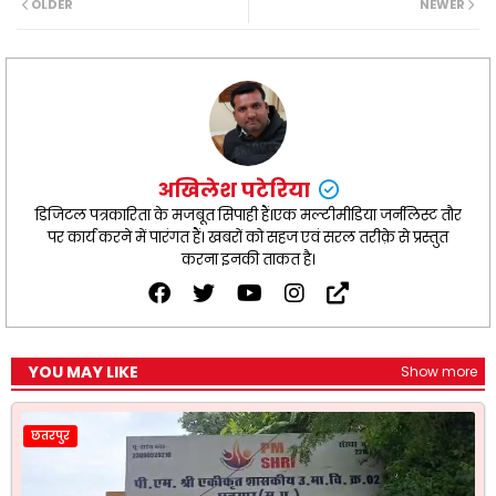
OLDER
NEWER
o
A
r
e
o
p
a
r
k
p
m
अखिलेश पटेरिया
डिजिटल पत्रकारिता के मजबूत सिपाही हैं।एक मल्टीमीडिया जर्नलिस्ट तौर
पर कार्य करने में पारंगत हैं। खबरों को सहज एवं सरल तरीक़े से प्रस्तुत
करना इनकी ताकत है।
YOU MAY LIKE
Show more
छतरपुर