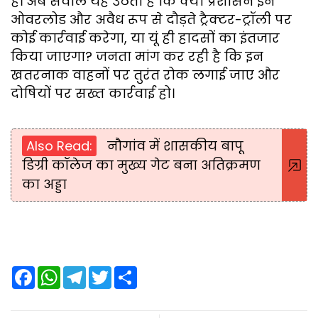
है। अब सवाल यह उठता है कि क्या प्रशासन इन
ओवरलोड और अवैध रूप से दौड़ते ट्रैक्टर-ट्रॉली पर
कोई कार्रवाई करेगा, या यूं ही हादसों का इंतजार
किया जाएगा? जनता मांग कर रही है कि इन
खतरनाक वाहनों पर तुरंत रोक लगाई जाए और
दोषियों पर सख्त कार्रवाई हो।
Also Read:
नौगांव में शासकीय बापू
डिग्री कॉलेज का मुख्य गेट बना अतिक्रमण
का अड्डा
F
W
T
T
S
a
h
e
w
h
c
a
l
i
a
e
t
e
t
r
b
s
g
t
e