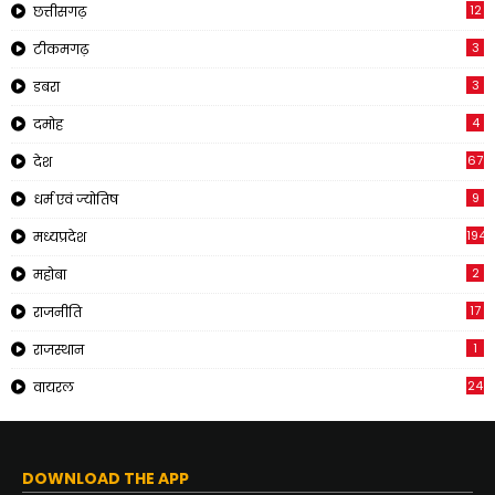
12
छत्तीसगढ़
3
टीकमगढ़
3
डबरा
4
दमोह
67
देश
9
धर्म एवं ज्योतिष
194
मध्यप्रदेश
2
महोबा
17
राजनीति
1
राजस्थान
24
वायरल
DOWNLOAD THE APP