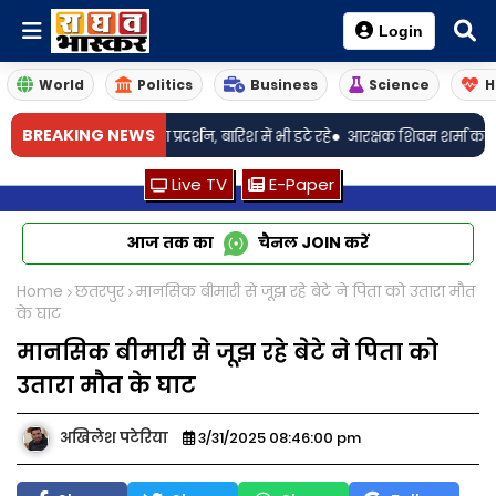
Login
World
Politics
Business
Science
H
•
BREAKING NEWS
 लेकर युवाओं का प्रदर्शन, बारिश में भी डटे रहे
आरक्षक शिवम शर्मा का अग्रिम जमा
Live TV
E-Paper
आज तक का
चैनल
JOIN
करें
Home
छतरपुर
मानसिक बीमारी से जूझ रहे बेटे ने पिता को उतारा मौत
के घाट
मानसिक बीमारी से जूझ रहे बेटे ने पिता को
उतारा मौत के घाट
अखिलेश पटेरिया
3/31/2025 08:46:00 pm