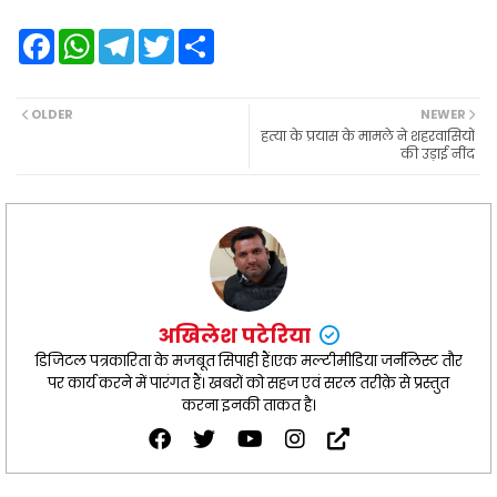
F
W
T
T
S
a
h
e
w
h
c
a
l
i
a
e
t
e
t
r
b
s
g
t
e
OLDER
NEWER
o
A
r
e
हत्या के प्रयास के मामले ने शहरवासियों
o
p
a
r
की उड़ाई नींद
k
p
m
अखिलेश पटेरिया
डिजिटल पत्रकारिता के मजबूत सिपाही हैं।एक मल्टीमीडिया जर्नलिस्ट तौर
पर कार्य करने में पारंगत हैं। खबरों को सहज एवं सरल तरीक़े से प्रस्तुत
करना इनकी ताकत है।