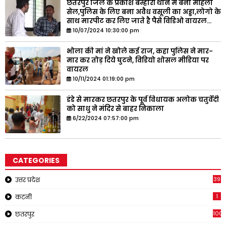
छतरपुर जिले के प्रकाश बम्होरी थाने में बना महिला
सेल,पुलिस के लिए बना अवैध वसूली का अड्डा,लोगो के
साथ मारपीट कर लिए जाते है पैसे विडिओ वायरल...
10/07/2024 10:30:00 pm
भोला की मां ने खोले कई राज, कहा पुलिस ने मार-
मार कर तोड़ दिये घुटने, विडियो शोसल मीडिया पर
वायरल
10/11/2024 01:19:00 pm
डंडे से मारकर छतरपुर के पूर्व विधायक अलोक चतुर्वेदी
को साधु ने मंदिर से बाहर निकाला
6/22/2024 07:57:00 pm
CATEGORIES
39
उत्तर प्रदेश
1
कटनी
1001
छतरपुर