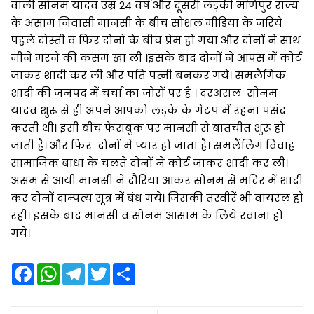
वाली सोनम यादव उम्र 24 वर्ष और दूसरी लड़की मणिपुर राज्य
के असाम निवासी मानसी के बीच सोशल मीडिया के जरिये
पहले दोस्ती व फिर दोनों के बीच प्रेम हो गया और दोनों ने साथ
जीने मरने की कसम खा ली ।इसके बाद दोनों ने आपस में कोर्ट
जाकर शादी कर ली और पति पत्नी बनकर गये। समलैंगिक
शादी की जनपद में चर्चा का जोरों पर है । दरअसल सोनम
यादव शुरू से ही अपने आपको लड़के के गेटप में रहना पसंद
करती थी। इसी बीच फेसबुक पर मानसी से बातचीत शुरू हो
जाती है। और फिर दोनों में प्यार हो जाता है। समलैंलिगं विवाह
सामाजिक बाधा के चलते दोनों ने कोर्ट जाकर शादी कर ली।
असम से आयी मानसी ने दौरिया आकर सोनम से मंदिर में शादी
कर दोनों दाम्पत्य सूत्र में बंध गये। जिसकी तस्वीरें भी वायरल हो
रही। इसके बाद मांनसी व सोनम आसाम के लिये रवाना हो
गये।
F
W
T
T
S
a
h
e
w
h
c
a
l
i
a
e
t
e
t
r
b
s
g
t
e