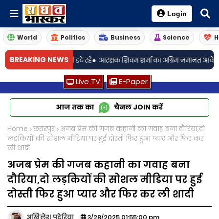
Login
World
Politics
Business
Science
H
•
•
BREAKING NEWS
शन, बारिश में भी डटे रहे
आरक्षक शिवम शर्मा का अग्रिम जमानत आवेदन खारिज
श
Live TV
E-Paper
आज तक का
चैनल
JOIN
करें
Home
छतरपुर
अजब प्रेम की गजब कहानी का गवाह बना दौरिया,दो
लड़कियों की सोशल मीडिया पर हुई दोस्ती फिर हुआ प्यार और फिर कर
ली शादी
अजब प्रेम की गजब कहानी का गवाह बना
दौरिया,दो लड़कियों की सोशल मीडिया पर हुई
दोस्ती फिर हुआ प्यार और फिर कर ली शादी
अखिलेश पटेरिया
3/28/2025 01:55:00 pm