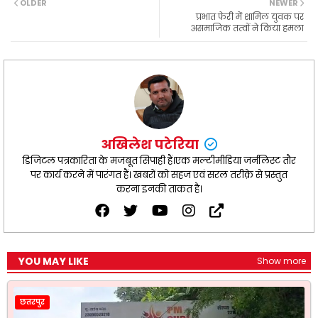
OLDER
NEWER
o
A
r
e
प्रभात फेरी में शामिल युवक पर
o
p
a
r
असमाजिक तत्वों ने किया हमला
k
p
m
अखिलेश पटेरिया
डिजिटल पत्रकारिता के मजबूत सिपाही हैं।एक मल्टीमीडिया जर्नलिस्ट तौर
पर कार्य करने में पारंगत हैं। खबरों को सहज एवं सरल तरीक़े से प्रस्तुत
करना इनकी ताकत है।
YOU MAY LIKE
Show more
छतरपुर