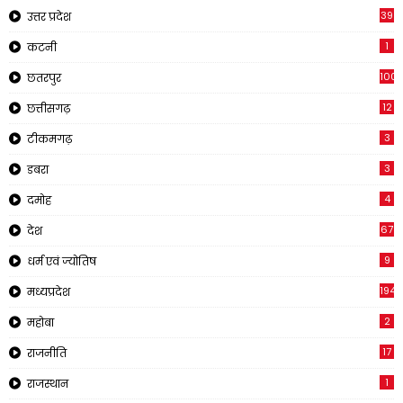
39
उत्तर प्रदेश
1
कटनी
1001
छतरपुर
12
छत्तीसगढ़
3
टीकमगढ़
3
डबरा
4
दमोह
67
देश
9
धर्म एवं ज्योतिष
194
मध्यप्रदेश
2
महोबा
17
राजनीति
1
राजस्थान