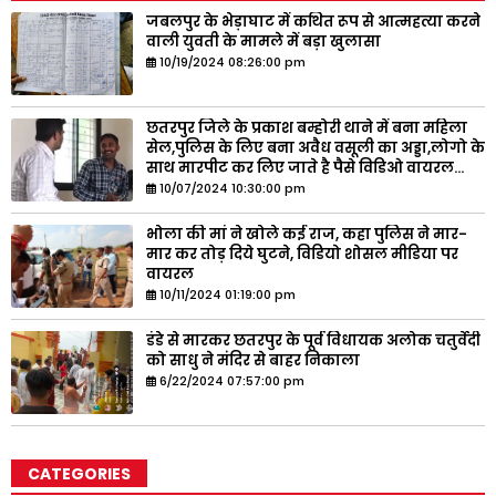
जबलपुर के भेड़ाघाट में कथित रूप से आत्महत्या करने
वाली युवती के मामले में बड़ा खुलासा
10/19/2024 08:26:00 pm
छतरपुर जिले के प्रकाश बम्होरी थाने में बना महिला
सेल,पुलिस के लिए बना अवैध वसूली का अड्डा,लोगो के
साथ मारपीट कर लिए जाते है पैसे विडिओ वायरल...
10/07/2024 10:30:00 pm
भोला की मां ने खोले कई राज, कहा पुलिस ने मार-
मार कर तोड़ दिये घुटने, विडियो शोसल मीडिया पर
वायरल
10/11/2024 01:19:00 pm
डंडे से मारकर छतरपुर के पूर्व विधायक अलोक चतुर्वेदी
को साधु ने मंदिर से बाहर निकाला
6/22/2024 07:57:00 pm
CATEGORIES