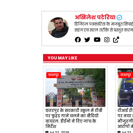
k
p
m
अखिलेश पटेरिया
डिजिटल पत्रकारिता के मजबूत सिपाही ह
सहज एवं सरल तरीक़े से प्रस्तुत कर
YOU MAY LIKE
छतरपुर
छतरपुर
छतरपुर के सरकारी स्कूल में टीवी
टीआई रीत
पर फूहड़ गाने चलने का वीडियो
पर नया म
वायरल, डीईओ ने दिए जांच के
मौजूदगी 
निर्देश
आरोपों क
Jul 22, 2026
Jul 22,