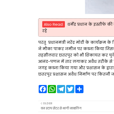
Also Read:
धर्मेंद्र प्रधान के इस्तीफे 
रहे
परंतु प्रधानमंत्री नरेंद्र मोदी के कार्यक्र
ने मौका पाकर जमीन पर कब्जा किया जिसका म
तहसीलदार छतरपुर को भी शिकायत कर चुके थे
आनंद-पणन में तार लगाकर अवैध तरीके से कब्ज
जगह कब्जा किया गया और प्रशासन के द्वार
छतरपुर प्रशासन अवैध निर्माण पर कितनी जल
F
W
T
T
S
a
h
e
w
h
c
a
l
i
a
e
t
e
t
r
b
s
g
t
e
OLDER
o
A
r
e
वन स्टाप सेंटर से भागी नाबालिग
o
p
a
r