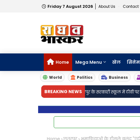
Friday 7 August 2026
About Us
Contact
Home
Mega Menu
खेल
सिनेम
World
Politics
Business
•
BREAKING NEWS
की मौत, 3 गंभीर घायल..
छतरपुर के सरकारी स्कूल में टीवी पर फूहड़ गाने चलने का
Home
छतरपुर
भूमाफियाओं के हौसले बुलंद "एं