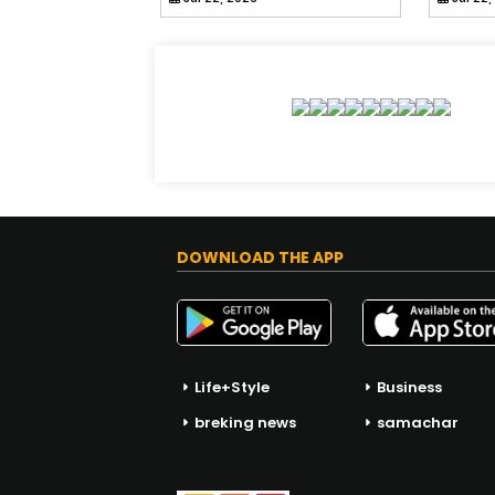
DOWNLOAD THE APP
Life+Style
Business
breking news
samachar