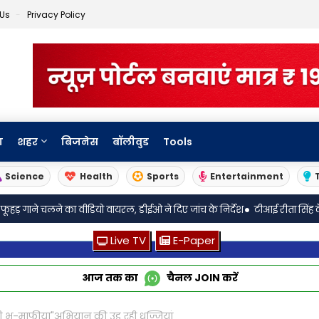
 Us
Privacy Policy
ा
शहर
बिजनेस
बॉलीवुड
Tools
Science
Health
Sports
Entertainment
•
 वीडियो वायरल, डीईओ ने दिए जांच के निर्देश
टीआई रीता सिंह के खिलाफ प्रदर्शन पर
Live TV
E-Paper
आज तक का
चैनल
JOIN
करें
टी भू-माफीया"अभियान की उड़ रही धज्जियां