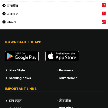
17
राजनीति
1
राजस्थान
24
वायरल
DOWNLOAD THE APP
Life+Style
Business
breking news
samachar
IMPORTANT LINKS
टॉप न्यूज़
मैगजीन