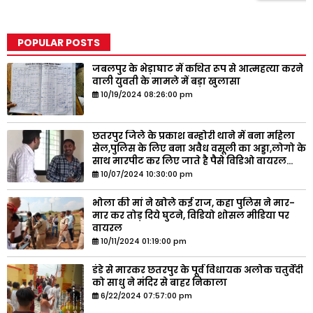
POPULAR POSTS
जबलपुर के भेड़ाघाट में कथित रूप से आत्महत्या करने
वाली युवती के मामले में बड़ा खुलासा
10/19/2024 08:26:00 pm
छतरपुर जिले के प्रकाश बम्होरी थाने में बना महिला
सेल,पुलिस के लिए बना अवैध वसूली का अड्डा,लोगो के
साथ मारपीट कर लिए जाते है पैसे विडिओ वायरल...
10/07/2024 10:30:00 pm
भोला की मां ने खोले कई राज, कहा पुलिस ने मार-
मार कर तोड़ दिये घुटने, विडियो शोसल मीडिया पर
वायरल
10/11/2024 01:19:00 pm
डंडे से मारकर छतरपुर के पूर्व विधायक अलोक चतुर्वेदी
को साधु ने मंदिर से बाहर निकाला
6/22/2024 07:57:00 pm