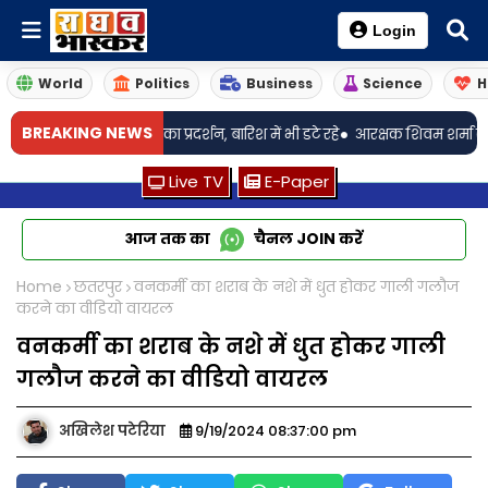
Login
World
Politics
Business
Science
H
•
BREAKING NEWS
ंग को लेकर युवाओं का प्रदर्शन, बारिश में भी डटे रहे
आरक्षक शिवम शर्मा का अग्रिम
Live TV
E-Paper
आज तक का
चैनल
JOIN
करें
Home
छतरपुर
वनकर्मी का शराब के नशे में धुत होकर गाली गलौज
करने का वीडियो वायरल
वनकर्मी का शराब के नशे में धुत होकर गाली
गलौज करने का वीडियो वायरल
अखिलेश पटेरिया
9/19/2024 08:37:00 pm