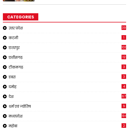
CATEGORIES
39
उत्तर प्रदेश
1
कटनी
1001
छतरपुर
12
छत्तीसगढ़
3
टीकमगढ़
3
डबरा
4
दमोह
67
देश
9
धर्म एवं ज्योतिष
194
मध्यप्रदेश
2
महोबा