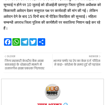
सुनवाई न होने पर 10 जुलाई को डीआईजी छतरपुर जिला पुलिस अधीक्षक को
शिकायती आवेदन देकर ससुराल पक्ष पर कार्यवाही की मांग की गई। लेकिन
आवेदन देने के बाद 15 दिनों बाद भी पीडि़त विवाहिता की सुनवाई। महिला
सम्बन्धी अपराध जिला पुलिस की कार्यशैली पर सवालिया निशान खड़ेे कर रहे
हैं।
F
W
T
T
S
a
h
e
w
h
c
a
l
i
a
e
t
e
t
r
b
s
g
t
e
OLDER
NEWER
o
A
r
e
जिला सहकारी केन्द्रीय बैंक शाखा
भाजपा पार्षद पर रेप का केस दर्ज: पीड़िता
o
p
a
r
बकस्वाहा के धोखाधड़ी मामले में
ने कहा- कोरोना के समय हुई थी पहचान
k
p
m
तत्कालीन शाखा प्रबंधक गिरफ्तार