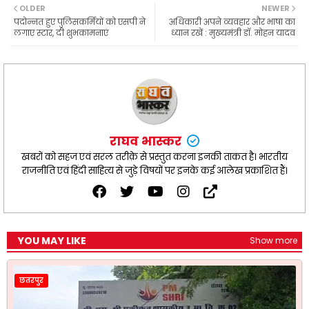
b
s
g
t
e
OLDER
NEWER
o
A
r
e
पदोन्नत हुए पुलिसकर्मियों को एसपी ने
अधिकारी अपने व्यवहार और भाषा का
o
p
a
r
लगाए स्टार, दी शुभकामनाएं
ध्यान रखें : मुख्यमंत्री डॉ. मोहन यादव
k
p
m
राघव भास्कर
खबरों को सहज एवं सरल तरीक़े से प्रस्तुत करना इनकी ताकत है। भारतीय
राजनीति एवं हिंदी साहित्य से जुड़े विषयों पर इनके कई आलेख प्रकाशित हैं।
YOU MAY LIKE
Show more
छतरपुर