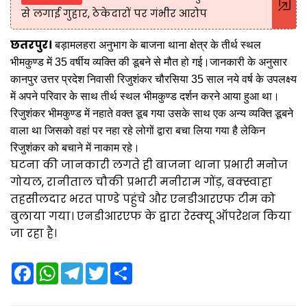
से लगाई गुहार, ठेकेदारों पर गंभीर आरोप
छतरपुर।
बड़ामलहरा अनुभाग के बाजना थाना क्षेत्र के तीर्थ स्थल
भीमकुण्ड में 35 वर्षीय व्यक्ति की डूबने से मौत हो गई।
जानकारी के अनुसार
कानपुर उत्तर प्रदेश निवासी रिजुशंकर चौरसिया 35 साल नये वर्ष के उपलक्ष्य
में अपने परिवार के साथ तीर्थ स्थल भीमकुण्ड दर्शन करने आया हुआ था।
रिजुशंकर भीमकुण्ड में नहाते वक्त डूब गया उसके साथ एक अन्य व्यक्ति डूबने
वाला था जिसको वहां पर नहा रहे लोगों द्वारा बचा लिया गया है लेकिन
रिजुशंकर को बचाने में नाकाम रहे।
घटना की जानकारी लगते ही बाजना थाना प्रभारी मनोज
गोयल, रानीताल चौकी प्रभारी मनीराम गोंड़, बक्स्वाहा
तहसीलदार भरत पाण्डे पहुंचे और एनडीआरएफ टीम को
बुलाया गया। एनडीआरएफ के द्वारा रेस्क्यू ऑपरेशन किया
जा रहा है।
F
W
T
T
S
a
h
e
w
h
c
a
l
i
a
e
t
e
t
r