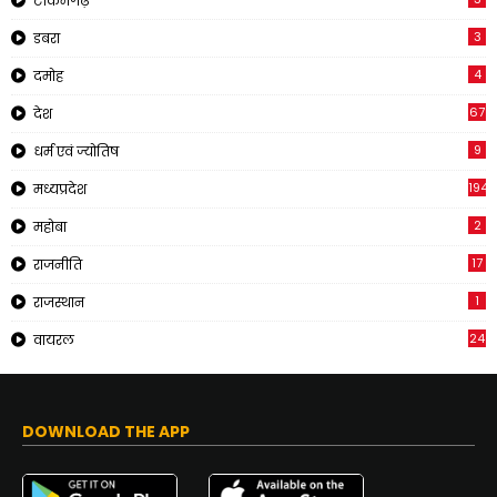
टीकमगढ़
3
डबरा
4
दमोह
67
देश
9
धर्म एवं ज्योतिष
194
मध्यप्रदेश
2
महोबा
17
राजनीति
1
राजस्थान
24
वायरल
DOWNLOAD THE APP