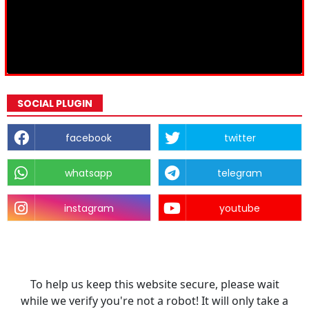
SOCIAL PLUGIN
facebook
twitter
whatsapp
telegram
instagram
youtube