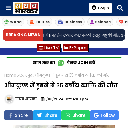
Login
World
Politics
Business
Science
H
•
BREAKING NEWS
ही अवैध शराब
अंधे मोड़ पर तेज रफ्तार कार पलटी: ससुर-बहू की मौत, 3 गंभीर घायल
Live TV
E-Paper
आज तक का
चैनल
JOIN
करें
Home
छतरपुर
भीमकुण्ड में डूबने से 35 वर्षीय व्यक्ति की मौत
भीमकुण्ड में डूबने से 35 वर्षीय व्यक्ति की मौत
राघव भास्कर
1/03/2024 02:24:00 pm
Share
Share
Share
Follow