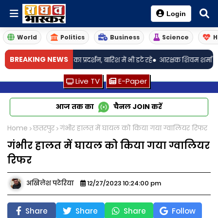
Login
World
Politics
Business
Science
H
•
BREAKING NEWS
ग को लेकर युवाओं का प्रदर्शन, बारिश में भी डटे रहे
आरक्षक शिवम शर्मा का अग्रिम 
Live TV
E-Paper
आज तक का
चैनल
JOIN
करें
Home
छतरपुर
गंभीर हालत में घायल को किया गया ग्वालियर रिफर
गंभीर हालत में घायल को किया गया ग्वालियर
रिफर
अखिलेश पटेरिया
12/27/2023 10:24:00 pm
Share
Share
Share
Follow