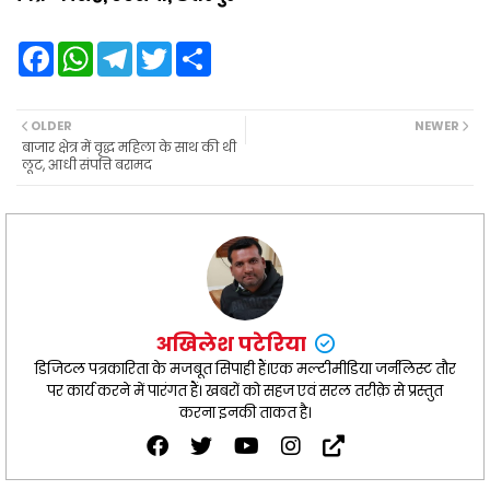
F
W
T
T
S
a
h
e
w
h
c
a
l
i
a
e
t
e
t
r
b
s
g
t
e
OLDER
NEWER
o
A
r
e
बाजार क्षेत्र में वृद्ध महिला के साथ की थी
o
p
a
r
लूट, आधी संपत्ति बरामद
k
p
m
अखिलेश पटेरिया
डिजिटल पत्रकारिता के मजबूत सिपाही हैं।एक मल्टीमीडिया जर्नलिस्ट तौर
पर कार्य करने में पारंगत हैं। खबरों को सहज एवं सरल तरीक़े से प्रस्तुत
करना इनकी ताकत है।