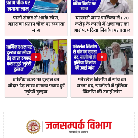
पानी संकट से भड़के लोग,
चरखारी नगर पालिका में 1.70
महाराणा प्रताप चौक पर लगाया
करोड़ के कामों में भ्रष्टाचार का
जाम
आरोप, घटिया निर्माण पर बवाल
धार्मिक स्थल पर दुल्हन का
फोरलेन निर्माण से गांव का
सौदा! डेढ़ लाख ठगकर फरार हुई
रास्ता बंद, ग्रामीणों ने पुलिया
‘लुटेरी दुल्हन’
निर्माण की उठाई मांग