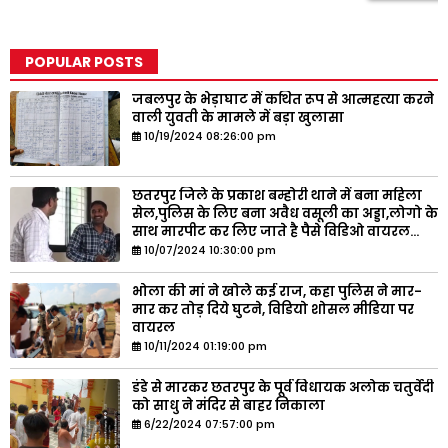
POPULAR POSTS
जबलपुर के भेड़ाघाट में कथित रूप से आत्महत्या करने
वाली युवती के मामले में बड़ा खुलासा
10/19/2024 08:26:00 pm
छतरपुर जिले के प्रकाश बम्होरी थाने में बना महिला
सेल,पुलिस के लिए बना अवैध वसूली का अड्डा,लोगो के
साथ मारपीट कर लिए जाते है पैसे विडिओ वायरल...
10/07/2024 10:30:00 pm
भोला की मां ने खोले कई राज, कहा पुलिस ने मार-
मार कर तोड़ दिये घुटने, विडियो शोसल मीडिया पर
वायरल
10/11/2024 01:19:00 pm
डंडे से मारकर छतरपुर के पूर्व विधायक अलोक चतुर्वेदी
को साधु ने मंदिर से बाहर निकाला
6/22/2024 07:57:00 pm