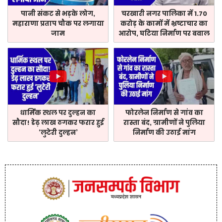
पानी संकट से भड़के लोग,
चरखारी नगर पालिका में 1.70
महाराणा प्रताप चौक पर लगाया
करोड़ के कामों में भ्रष्टाचार का
जाम
आरोप, घटिया निर्माण पर बवाल
धार्मिक स्थल पर दुल्हन का
फोरलेन निर्माण से गांव का
सौदा! डेढ़ लाख ठगकर फरार हुई
रास्ता बंद, ग्रामीणों ने पुलिया
‘लुटेरी दुल्हन’
निर्माण की उठाई मांग