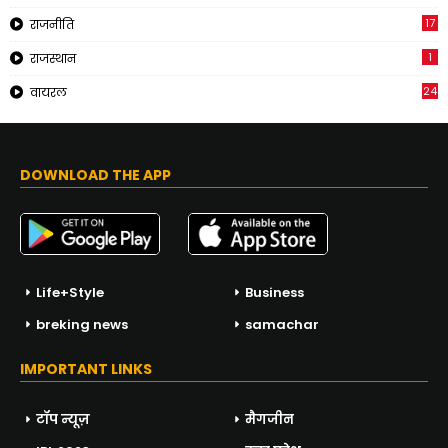
17
राजनीति
1
राजस्थान
24
वायरल
DOWNLOAD THE APP
Life+Style
Business
breking news
samachar
IMPORTANT LINKS
टॉप न्यूज़
मैगजीन