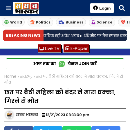
Login
World
Politics
Business
Science
H
•
BREAKING NEWS
न पंगु, गांव-गांव बिक रही अवैध शराब
अंधे मोड़ पर तेज रफ्तार कार पलटी: ससुर
Live TV
E-Paper
आज तक का
चैनल
JOIN
करें
Home
छतरपुर
छत पर बैठी महिला को बंदर ने मारा धक्का, गिरने से
मौत
छत पर बैठी महिला को बंदर ने मारा धक्का,
गिरने से मौत
राघव भास्कर
12/21/2023 08:33:00 pm