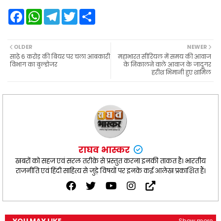
F
W
T
T
S
a
h
e
w
h
c
a
l
i
a
e
t
e
t
r
b
s
g
t
e
OLDER
NEWER
o
A
r
e
साढ़े 6 करोड़ की बियर पर चला आबकारी
महाभारत सीरियल में समय की आवाज
o
p
a
r
विभाग का बुल्डोजर
के निकालने वाले आवाज के जादूगर
k
p
m
हरीश भिमानी हुए शामिल
राघव भास्कर
खबरों को सहज एवं सरल तरीक़े से प्रस्तुत करना इनकी ताकत है। भारतीय
राजनीति एवं हिंदी साहित्य से जुड़े विषयों पर इनके कई आलेख प्रकाशित हैं।
Show more