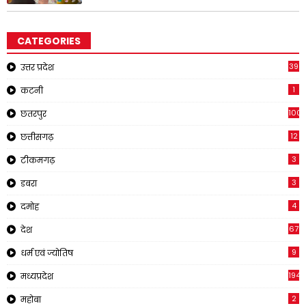
CATEGORIES
39
उत्तर प्रदेश
1
कटनी
1001
छतरपुर
12
छत्तीसगढ़
3
टीकमगढ़
3
डबरा
4
दमोह
67
देश
9
धर्म एवं ज्योतिष
194
मध्यप्रदेश
2
महोबा