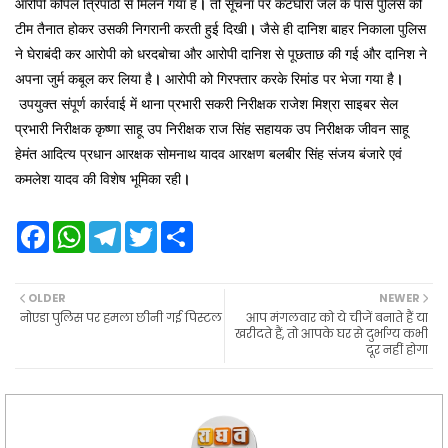
आरोपी कपिल त्रिपाठी से मिलने गया है
।
तो सूचना पर कटघोरा जेल के पास पुलिस की
टीम तैनात होकर उसकी निगरानी करती हुई दिखी
।
जैसे ही दानिश बाहर निकाला पुलिस
ने घेराबंदी कर आरोपी को धरदबोचा और आरोपी दानिश से पूछताछ की गई और दानिश ने
अपना जुर्म कबूल कर लिया है
।
आरोपी को गिरफ्तार करके रिमांड पर भेजा गया है
।
उपयुक्त संपूर्ण कार्रवाई में थाना प्रभारी सकरी निरीक्षक राजेश मिश्रा साइबर सेल
प्रभारी निरीक्षक कृष्णा साहू उप निरीक्षक राज सिंह सहायक उप निरीक्षक जीवन साहू
हेमंत आदित्य प्रधान आरक्षक सोमनाथ यादव आरक्षण बलबीर सिंह संजय बंजारे एवं
कमलेश यादव की विशेष भूमिका रही
।
F
W
T
T
S
a
h
e
w
h
c
a
l
i
a
e
t
e
t
r
b
s
g
t
e
OLDER
NEWER
o
A
r
e
नोएडा पुलिस पर हमला छीनी गई पिस्टल
आप मंगलवार को ये चीजें बनाते हैं या
o
p
a
r
खरीदते हैं, तो आपके घर से दुर्भाग्य कभी
k
p
m
दूर नहीं होगा