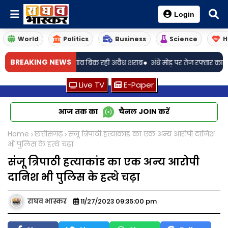
Login
World
Politics
Business
Science
H
•
BREAKING NEWS
सन पंगु, गांव-गांव बिक रही अवैध शराब
अंधे मोड़ पर तेज रफ्तार कार पलटी: ससुर
Live TV
E-Paper
आज तक का
चैनल
JOIN
करें
Home
छत्तीसगढ़
संजू त्रिपाठी हत्याकांड का एक अन्य आरोपी दानिश
भी पुलिस के हत्थे चढ़ा
संजू त्रिपाठी हत्याकांड का एक अन्य आरोपी
दानिश भी पुलिस के हत्थे चढ़ा
राघव भास्कर
11/27/2023 09:35:00 pm