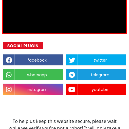
SOCIAL PLUGIN
facebook
twitter
whatsapp
telegram
instagram
youtube