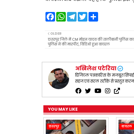
F
W
T
T
S
a
h
e
w
h
c
a
l
i
a
e
t
e
t
r
b
s
g
t
e
OLDER
o
A
r
e
छतरपुर जिले में CM मोहन यादव की तालीबानी पुलिस का
o
p
a
r
पुलिस ने की मारपीट, विडिओ हुआ वायरल
k
p
m
अखिलेश पटेरिया
डिजिटल पत्रकारिता के मजबूत सिपाही ह
सहज एवं सरल तरीक़े से प्रस्तुत कर
YOU MAY LIKE
छतरपुर
वायरल