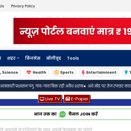
 Us
Privacy Policy
ा
शहर
बिजनेस
बॉलीवुड
Tools
Science
Health
Sports
Entertainment
•
ंगु, गांव-गांव बिक रही अवैध शराब
अंधे मोड़ पर तेज रफ्तार कार पलटी: ससुर-बह
Live TV
E-Paper
आज तक का
चैनल
JOIN
करें
ा दी अपराधी ने हथियारो के साथ अपनी फेसबुक पर फोटो